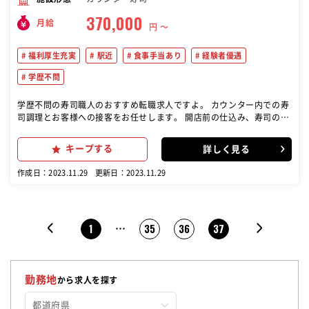
370,000
月給
円 〜
福利厚生充実
駅近
食事手当あり
経験者優遇
学歴不問
学歴不問の寿司職人のおすすめ転職求人ですよ。 カウンター内での寿
司調理とお客様への接客をお任せします。 開店前の仕込み、寿司の握
り、オーダーの受け付けから、閉店後の清掃までを担当します。 10時
から22時までの勤務で、休憩時間も確保されています。 寿司職人とし
キープする
詳しく見る
ての技術を存分に発揮し、接客スキルも活かせるお仕事です。 月8日
の公休も取得でき、年間96日の休日も確保されています。
作成日：2023.11.29
更新日：2023.11.29
1
35
36
37
…
勤務地
から求人を探す