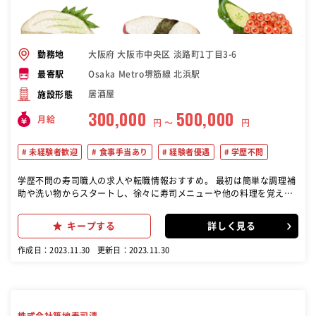
大阪府 大阪市中央区 淡路町1丁目3-6
勤務地
Osaka Metro堺筋線 北浜駅
最寄駅
居酒屋
施設形態
300,000
500,000
月給
円 〜
円
未経験者歓迎
食事手当あり
経験者優遇
学歴不問
学歴不問の寿司職人の求人や転職情報おすすめ。 最初は簡単な調理補
助や洗い物からスタートし、徐々に寿司メニューや他の料理を覚えて
いきます。 新メニュー開発などにも関わり、料理の提供を覚えなが
ら、魚のさばき方や天ぷらの揚げ方など、調理技術を磨いていきま
キープする
詳しく見る
す。 また、スタッフ向けのまかない調理やコミュニケーションスキル
の向上も求められます。 成長と学びの環境を整えており、未経験者で
作成日：2023.11.30
更新日：2023.11.30
も寿司職人としてステップアップできる機会を提供しています。