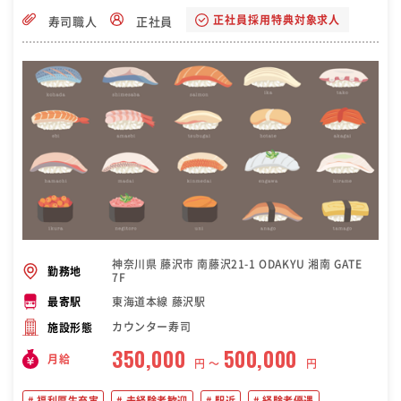
正社員採用特典対象求人
寿司職人
正社員
神奈川県 藤沢市 南藤沢21-1 ODAKYU 湘南 GATE
勤務地
7F
東海道本線 藤沢駅
最寄駅
カウンター寿司
施設形態
350,000
500,000
月給
円 〜
円
福利厚生充実
未経験者歓迎
駅近
経験者優遇