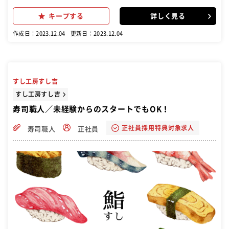
可能です。 調理業務全般、魚の捌き方、寿司の握り、仕込み作業、調
理場の清掃などが主な業務。 寿司の経験がない方も丁寧な指導と研修
キープする
詳しく見る
があり、安心して活躍できます。 ますます注目される寿司職人の世界
で、食いっぱぐれないスキルを身につけませんか？
作成日：2023.12.04
更新日：2023.12.04
すし工房すし吉
すし工房すし吉
寿司職人／未経験からのスタートでもOK！
正社員採用特典対象求人
寿司職人
正社員