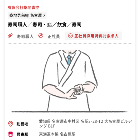
有限会社築地青空
築地男前鮓 名古屋
寿司職人／寿司・鮨／飲食／寿司
正社員採用特典対象求人
寿司職人
正社員
愛知県 名古屋市中村区 名駅3-28-12 大名古屋ビルヂ
勤務地
ング B1F
東海道本線 名古屋駅
最寄駅