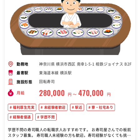
神奈川県 横浜市西区 南幸1-5-1 相鉄ジョイナス B2F
勤務地
東海道本線 横浜駅
最寄駅
回転寿司
施設形態
280,000
470,000
月給
円 〜
円
福利厚生充実
未経験者歓迎
駅近
寮・社宅あり
経験者優遇
学歴不問
学歴不問の寿司職人の転職求人おすすめです。 お寿司屋さんでの板前
スタッフ募集。 寿司職人未経験の方も歓迎。寿司経験がなくても挑戦