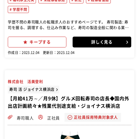
学歴不問
学歴不問の寿司職人の転職求人のおすすめページです。 寿司製造: 寿
司を握る、調理する、仕込み作業など、寿司の製造全般に関わる業務
を担当します。 仕込み: 材料の仕込みや準備作業を行い、日々の寿司
づくりに必要な準備を行います。 カウンター接客: お客様に対して対
キープする
詳しく見る
応し、注文を受けるなど、カウンターでの接客を行います。 メニュー
開発: 新しいメニューの開発やアイデア提案を行い、店舗の業績向上に
作成日：2023.12.04
更新日：2023.12.04
貢献します。 仕入れなどの管理業務: 食材の仕入れや在庫管理、店舗
運営全般に関わる管理業務を担当します。
株式会社 活美登利
寿司 活 ジョイナス横浜店
【月給41万～／月9休】グルメ回転寿司の店長◆国内外
出店計画続々★残業代別途支給・ジョイナス横浜店
正社員採用特典対象求人
寿司職人
正社員