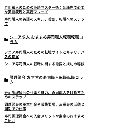
寿司職人のための英語マスター術：転職先で必要
な英語表現と実務フレーズ
寿司職人の英語のスキル、役割、転職へのステッ
プ
シニア求人 おすすめ寿司職人転職転職コ
ラム
シニア寿司職人のための転職サイトとキャリアパ
スの提案
シニア寿司職人の転職に関する需要と成功の秘訣
調理師会 おすすめ寿司職人転職転職コラ
ム
寿司調理師会の仕事と魅力、寿司職人を目指すた
めのステップ
調理師会の基本料金や募集要項、三長会の活動と
国別での仕事
寿司調理師会への入会メリットや東京のおすすめ
ご紹介