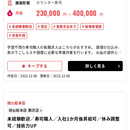
カウンター寿司
施設形態
230,000
400,000
月給
円 〜
円
未経験者歓迎
駅近
食事手当あり
経験者優遇
学歴不問
学歴不問の寿司職人の転職求人はこちらがおすすめ。 調理の仕込み:
魚の下ごしらえや調理に必要な準備作業を行います。 お鮨の提供と接
客: お客様に対して寿司を提供し、接客業務も行います。 一品料理の
調理: 担当によっては、一品料理の調理も行います。 発注業務: 食材や
キープする
詳しく見る
調理に必要なものを発注し、在庫管理を行います。 メニュー開発: 将
来的にはメニュー開発にも携わることができる環境であり、新しいア
作成日：2023.12.08
更新日：2023.12.08
イディアや料理の提案が求められます。 築地男前鮓 名古屋店では、伝
統的な江戸前鮨をベースにしつつ、日々進化し続けることをモットー
に、最高のお鮨を提供しています。 未経験者にも丁寧な研修が用意さ
れており、寿司職人としてのスキルを磨くためのサポートが行われて
います。
旭鮨総本店
旭鮨総本店 藤沢店
未経験歓迎／寿司職人／入社1か月後昇給可／休み調整
可／技術力UP