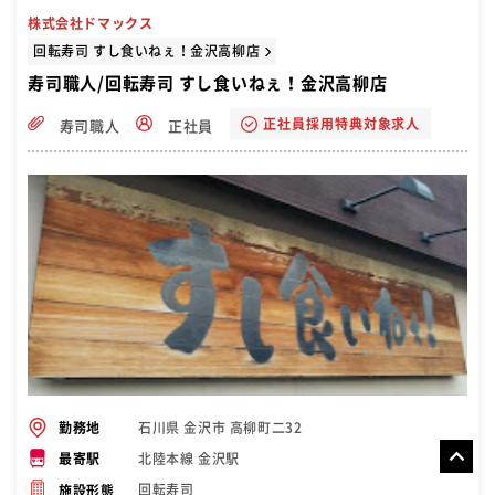
職が上がるにつれて 自分で決められることも多くなるので やりがいも
株式会社ドマックス
UP
回転寿司 すし食いねぇ！金沢高柳店
寿司職人/回転寿司 すし食いねぇ！金沢高柳店
正社員採用特典対象求人
寿司職人
正社員
石川県 金沢市 高柳町二32
勤務地
北陸本線 金沢駅
最寄駅
回転寿司
施設形態