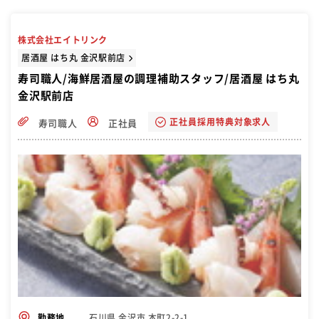
ながら段階的に指導します。１年後には店舗運営 も調理技術も身につ
けた、一人前の寿司職人として成長できます！ ゆくゆくは店長や仕入
れ管理責任者といったキャリアも◎独立開業 してＦＣ店舗の社長にな
株式会社エイトリンク
った実績もあり
居酒屋 はち丸 金沢駅前店
寿司職人/海鮮居酒屋の調理補助スタッフ/居酒屋 はち丸
金沢駅前店
正社員採用特典対象求人
寿司職人
正社員
石川県 金沢市 本町2-2-1
勤務地