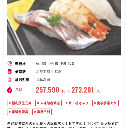
石川県 小松市 沖町 528
勤務地
北陸本線 小松駅
最寄駅
回転寿司
施設形態
257,590
273,201
月給
円 〜
円
福利厚生充実
未経験者歓迎
寮・社宅あり
食事手当あり
経験者優遇
学歴不問
未経験者歓迎の寿司職人の転職求人！おすすめ！ 2024年 金沢駅新店