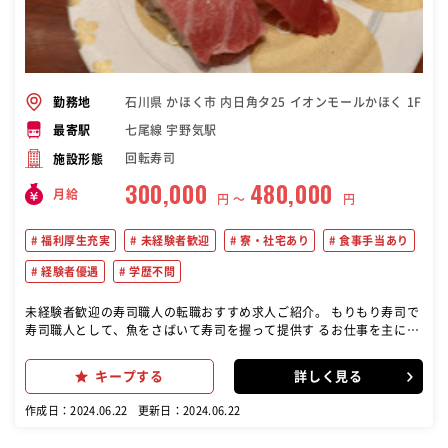
石川県 かほく市 内日角タ25 イオンモールかほく 1F
勤務地
七尾線 宇野気駅
最寄駅
回転寿司
施設形態
300,000
480,000
月給
円 〜
円
福利厚生充実
未経験者歓迎
寮・社宅あり
食事手当あり
経験者優遇
学歴不問
未経験者歓迎の寿司職人の転職おすすめ求人ご紹介。 もりもり寿司で
寿司職人として、魚をさばいて寿司を握って提供す るお仕事を主にお
任せします！ 【具体的な仕事内容】寿司を握る／調理（魚をさばく）
／仕入れや 仕込み／在庫管理／店内清掃／メニュー開発など 【入社後
キープする
詳しく見る
の研修内容】まずは全体の流れを掴んでいただくため、ホ ールや洗い
場からスタート。３か月～調理場で、簡単な握りの用意 からお任せし
作成日：2024.06.22
更新日：2024.06.22
ていきます。６か月～実際に回転レーンの中に入り、 お客様の前で握
りの練習をしていきます。魚のさばき方なども６か 月以降、適正を見