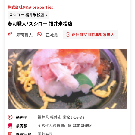
株式会社M&A properties
スシロー 福井米松店
寿司職人/スシロー 福井米松店
正社員採用特典対象求人
寿司職人
正社員
福井県 福井市 米松1-16-38
勤務地
えちぜん鉄道勝山線 越前開発駅
最寄駅
回転寿司
施設形態