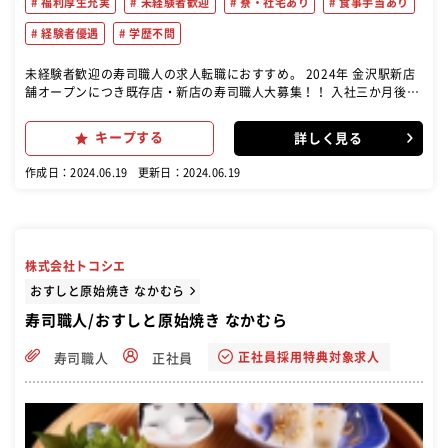
福利厚生充実
未経験者歓迎
寮・社宅あり
食事手当あり
経験者優遇
学歴不問
未経験者歓迎の寿司職人の求人転職におすすめ。 2024年 金沢駅新店
舗オープンにつき既存店・新店の寿司職人大募集！！ 入社三か月後
に、入社祝金10万円進呈いたします。(当社規定あり) 新店舗オープン
までは、既存店にて研修もできます。 回転寿司で寿司職人としての業
キープする
詳しく見る
務をお任せします。毎朝夕水揚げされるいきのいい魚介を1貫1貫握
り、お客様に提供します。 調理・接客・などをお願いします。 また、
作成日：2024.06.19
更新日：2024.06.19
仕事に慣れてきましたら、発注業務・人材育成・店舗管理などもお願
い致します。
株式会社トコシエ
おすしと原始焼き なかむら
寿司職人/おすしと原始焼き なかむら
正社員採用特典対象求人
寿司職人
正社員