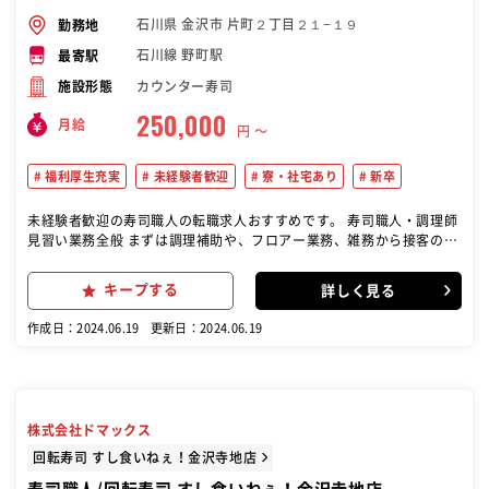
石川県 金沢市 片町２丁目２１−１９
勤務地
石川線 野町駅
最寄駅
カウンター寿司
施設形態
250,000
月給
円 〜
福利厚生充実
未経験者歓迎
寮・社宅あり
新卒
未経験者歓迎の寿司職人の転職求人おすすめです。 寿司職人・調理師
見習い業務全般 まずは調理補助や、フロアー業務、雑務から接客の基
本を学び、その後、徐々 に調理の技術を身につけていただきます。ま
た、いづれ自分の店舗を持てる迄 に指導し、寿司ばかりでなく割烹等
キープする
詳しく見る
の日本料理全般を身につけ、調理師免許、 ふぐ免許も取得することが
出来ます。★毎月１回、金沢料理職人塾の受講がで きます。★日本調
作成日：2024.06.19
更新日：2024.06.19
理技能士会に出場出来ます。★全国大会にも出場が出来、当 店では毎
回下記のような上位入賞者が出ています。●２０１６年全国４位、２
０１７年全国２位
株式会社ドマックス
回転寿司 すし食いねぇ！金沢寺地店