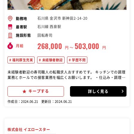
石川県 金沢市 新神田2-14-20
勤務地
石川線 西泉駅
最寄駅
回転寿司
施設形態
268,000
503,000
月給
円 〜
円
福利厚生充実
未経験者歓迎
学歴不問
未経験者歓迎の寿司職人の転職求人おすすめです。 キッチンでの調理
業務とホールでの接客業務を幅広くお願いします。 ・仕込み・調理・
盛り付け・洗い場 ・オーダー・配膳・会計・片付け など すべてのお
客様に、こころを込めたおもてなしをお願いします。 その他、商品・
キープする
詳しく見る
メニュー開発、在庫管理、各種発注業務、販促企画など、店舗業務全
般をお願いします。 店舗での勤務を通じてリーダーシップ、マネジメ
作成日：2024.06.21
更新日：2024.06.21
ント、マーケティング感覚が身につきますよ
株式会社 イエロースター