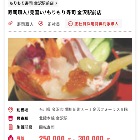
もりもり寿司 金沢駅前店
寿司職人/見習い/もりもり寿司 金沢駅前店
正社員採用特典対象求人
寿司職人
正社員
石川県 金沢市 堀川新町３－１金沢フォーラス６階
勤務地
北陸本線 金沢駅
最寄駅
回転寿司
施設形態
250,000
300,000
月給
円 〜
円