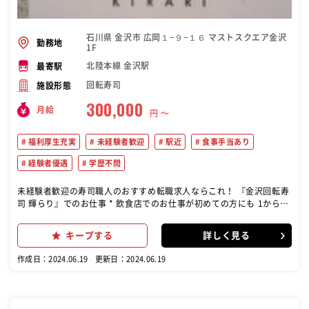
石川県 金沢市 広岡１−９−１６ マストスクエア金沢
勤務地
1F
北陸本線 金沢駅
最寄駅
回転寿司
施設形態
300,000
月給
円 〜
福利厚生充実
未経験者歓迎
駅近
食事手当あり
経験者優遇
学歴不問
未経験者歓迎の寿司職人のおすすめ転職求人ならこれ！ 『金沢回転寿
司 輝らり』でのお仕事 * 飲食店でのお仕事が初めての方にも 1から丁
寧にお教えしますので ご安心ください(^-^) 研修のオリエンテーショ
ン等もございます 【ホール】 お席のご案内 お皿のカウント 商品提供
キープする
詳しく見る
テーブルの掃除 レジでのお会計 など 【キッチン】 お寿司の調理 サ
イドメニューの調理 盛り付け お皿洗い など ※お仕事はホール・キ
作成日：2024.06.19
更新日：2024.06.19
ッチン兼務です。 職人が握る本格的なお寿司を間近で学べる! バック
ヤードの雰囲気も抜群 何でも聞きやすい環境です 月8日休暇&有給取
得も <未経験さん大歓迎> 別業界から転職も大歓迎 飲食店でのお仕事
が初めての方も たくさん活躍しています 店長や独立も目指せます! 役