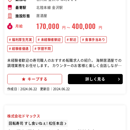
北陸本線 金沢駅
最寄駅
居酒屋
施設形態
170,000
400,000
月給
円 〜
円
福利厚生充実
未経験者歓迎
駅近
食事手当あり
経験者優遇
学歴不問
未経験者歓迎の寿司職人のおすすめ転職求人の紹介。 海鮮居酒屋での
調理業務をお任せします。 カウンターのお客様と楽しく会話しながら
旬の魚を使った料理を提供しましょう。 ≪ 教育体制について ≫ 野菜
の仕込み、盛り付け作業などの簡単 な業務から丁寧に教えていきま
キープする
詳しく見る
す。 最高級の食材を扱えるよう、 ベテランスタッフが教えるので初心
者も 安心して挑戦できます♪ ≪キャリアアップできる環境≫ 未経験
作成日：2024.06.22
更新日：2024.06.22
スタートの方でも店長を目指せます◎ 入社4～5年程度で店長になれる
ので、 成長しやすい環境になっています。
株式会社ドマックス
回転寿司 すし食いねぇ! 松任本店