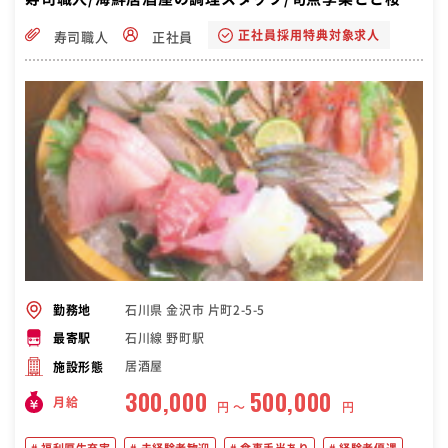
んで指導していきます。 （1年後） 店舗運営も調理技術も身につい
た、一人前の寿司職人として成長！ ※その後、店舗の店長や仕入れ管
正社員採用特典対象求人
寿司職人
正社員
理責任者といったキャリアがあります。コツコツ現場で頑張っていた
寿司職人が独立開業してFC店舗の社長として経営をおこなっている実
績もあります！仕事の取り組み方をしっかり評価します。 ＜じつは魚
をさばくのが8割！魚の種類が多くて飽きない仕事です＞ 「まぐろ」
「のどぐろ」「がす海老」「ぶり」…など、多くの魚を扱っている当
店。季節や年によっても扱う魚が違うので、いろいろな魚のさばき方
を覚えて、何年もかけてコツコツと努力し、プロの寿司職人を目指せ
る楽しみがあります！また、寿司を握ったり、魚をさばく技術は、無
くならないし、今後も必要とされていくもの。手に職をつけたい！何
かのプロになりたい！という方にはピッタリです。
石川県 金沢市 片町2-5-5
勤務地
石川線 野町駅
最寄駅
居酒屋
施設形態
300,000
500,000
月給
円 〜
円