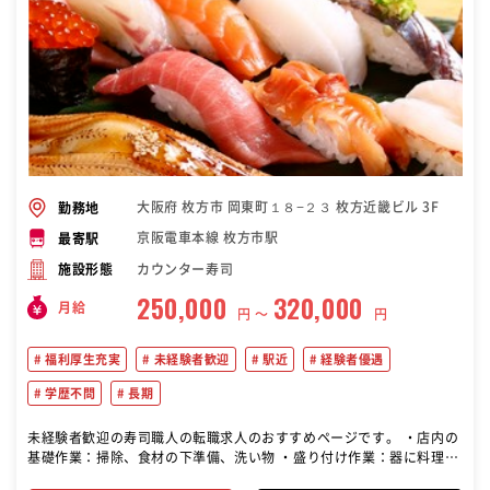
大阪府 枚方市 岡東町１８−２３ 枚方近畿ビル 3F
勤務地
京阪電車本線 枚方市駅
最寄駅
カウンター寿司
施設形態
250,000
320,000
月給
円 〜
円
福利厚生充実
未経験者歓迎
駅近
経験者優遇
学歴不問
長期
未経験者歓迎の寿司職人の転職求人のおすすめページです。 ・店内の
基礎作業：掃除、食材の下準備、洗い物 ・盛り付け作業：器に料理を
盛り付け、包丁の使い方や魚のさばき方を習得 ・一品料理の調理：煮