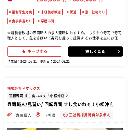
福利厚生充実
未経験者歓迎
駅近
寮・社宅あり
食事手当あり
学歴不問
未経験者歓迎の寿司職人の求人転職におすすめ。 もりもり寿司で寿司
職人として、魚をさばいて寿司を握って提供す るお仕事を主にお任せ
します！【具体的な仕事内容】寿司を握る／ 調理（魚をさばく）／仕
入れや仕込み／在庫管理／店内清掃／メニ ュー開発など【入社後の研
キープする
詳しく見る
修内容】まずは全体の流れを掴んでいた だくため、ホールや洗い場か
らスタート。３か月～調理場で、簡単 な握りの用意からお任せしてい
作成日：2024.06.21
更新日：2024.06.21
きます。６か月～実際に回転レーン の中に入り、お客様の前で握りの
練習をしていきます。魚のさばき 方なども６か月以降、適正を見なが
ら段階的に指導します。１年後 には店舗運営も調理技術も身につけ
た、一人前の寿司職人として成 長できます！ゆくゆくは店長や仕入れ
管理責任者といったキャリア も◎独立開業してＦＣ店舗の社長になっ
株式会社ドマックス
た実績もあり【変更範囲： 変更なし】（オンライン自主応募の場合、
紹介状は不要です）
回転寿司 すし食いねぇ！小松沖店
寿司職人/見習い/ 回転寿司 すし食いねぇ！小松沖店
正社員採用特典対象求人
寿司職人
正社員