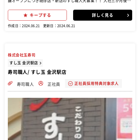
舗オープンにつき既存店・新店のすし職人大募集！！ 入社三か月後
に、入社祝金5万円進呈いたします。（当社規定あり） 新店舗オープ
ンまでは、既存店にて研修もできます。 ＜お仕事について＞ 回転寿司
キープする
詳しく見る
店で寿司の調理､接客をお任せします｡ 3ヶ月の研修を終えた後に店舗
ですし職人としての業務を行っていただきます｡ 研修中でも給与は全
作成日：2024.06.21
更新日：2024.06.21
額支給
株式会社玉寿司
すし玉 金沢駅店
寿司職人/ すし玉 金沢駅店
正社員採用特典対象求人
寿司職人
正社員