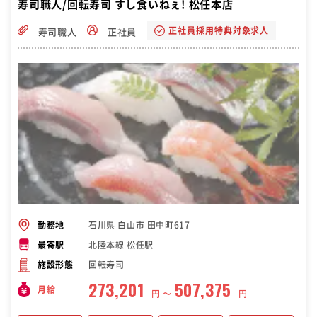
寿司職人/回転寿司 すし食いねぇ! 松任本店
正社員採用特典対象求人
寿司職人
正社員
石川県 白山市 田中町617
勤務地
北陸本線 松任駅
最寄駅
回転寿司
施設形態
273,201
507,375
月給
円 〜
円