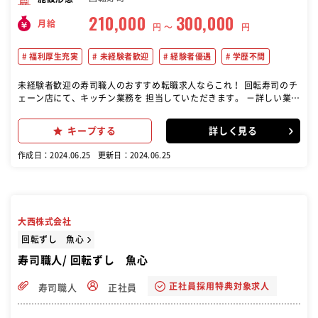
210,000
300,000
月給
円 〜
円
福利厚生充実
未経験者歓迎
経験者優遇
学歴不問
未経験者歓迎の寿司職人のおすすめ転職求人ならこれ！ 回転寿司のチ
ェーン店にて、キッチン業務を 担当していただきます。 －詳しい業務
内容－ ■食材の調達準備 ■調理／魚をさばくシャリにのせる等 ■レ
ーンにお寿司をのせる ■食器類の片付け ■清掃業務 など
キープする
詳しく見る
作成日：2024.06.25
更新日：2024.06.25
大西株式会社
回転ずし 魚心
寿司職人/ 回転ずし 魚心
正社員採用特典対象求人
寿司職人
正社員