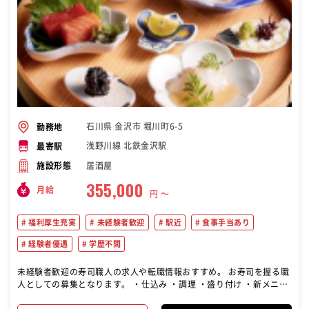
石川県 金沢市 堀川町6-5
勤務地
浅野川線 北鉄金沢駅
最寄駅
居酒屋
施設形態
355,000
月給
円 〜
福利厚生充実
未経験者歓迎
駅近
食事手当あり
経験者優遇
学歴不問
未経験者歓迎の寿司職人の求人や転職情報おすすめ。 お寿司を握る職
人としての募集となります。 ・仕込み ・調理 ・盛り付け ・新メニュ
ーの考案や開発 などをお任せします。 簡単なお仕事から任せていくの
で、ご安心ください♪ わからないことは先輩スタッフにいつでも聞い