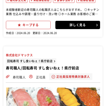
福利厚生充実
未経験者歓迎
食事手当あり
経験者優遇
未経験者歓迎の寿司職人の転職求人はこちらがおすすめ。 ◎キッチン
業務 仕込みや調理・盛り付け・洗い物 ◎ホール業務 お客様のご案内
や料理の配膳・お会計・片付け 店舗での業務全般をお任せします まず
は、あなたのスキルに合わせた業務からスタート！ 丁寧な実務研修も
キープする
詳しく見る
あるので、ご安心ください◎後々は、 新しい業務にもどんどんチャレ
ンジしてくださいね。
作成日：2024.06.20
更新日：2024.06.20
株式会社ドマックス
回転寿司 すし食いねぇ！県庁前店
寿司職人/回転寿司 すし食いねぇ！県庁前店
正社員採用特典対象求人
寿司職人
正社員