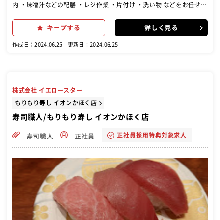
内 ・味噌汁などの配膳 ・レジ作業 ・片付け ・洗い物 などをお任せし
ます！ 慣れてきたら”のちのち”軍艦寿司の 調理補助や握りをお任
せ！ 未経験でもご安心くださいね! 早く慣れていただくために丁寧に
キープする
詳しく見る
教えます! 希望があれば店舗運営などマネジメント業務もお任せしま
す☆ あなたの叶えたい働き方、キャリアを教えてください
作成日：2024.06.25
更新日：2024.06.25
株式会社 イエロースター
もりもり寿し イオンかほく店
寿司職人/もりもり寿し イオンかほく店
正社員採用特典対象求人
寿司職人
正社員