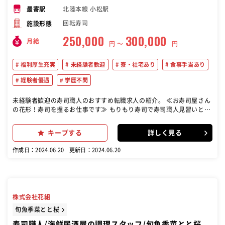
北陸本線 小松駅
最寄駅
回転寿司
施設形態
250,000
300,000
月給
円 〜
円
福利厚生充実
未経験者歓迎
寮・社宅あり
食事手当あり
経験者優遇
学歴不問
未経験者歓迎の寿司職人のおすすめ転職求人の紹介。 ≪お寿司屋さん
の花形！寿司を握るお仕事です≫ もりもり寿司で寿司職人見習いとし
て、魚をさばいて寿司を握って提供するお仕事を主にお任せします！
入社から1年後には一人前の寿司職人を目指せます！ 【具体的に
キープする
詳しく見る
は…】 ・寿司を握る ・調理（魚をさばく） ・仕入れや仕込み ・在庫
管理 ・店内清掃 ・メニュー開発 など 【入社後の研修内容】 （最初の
作成日：2024.06.20
更新日：2024.06.20
1～2か月） 最初は全体の流れをつかんでもらいたいので、ホールや洗
い場からスタート。お客さんが少ない時間には調理場に入って、まず
は甘エビの皮むき、わさびの作り方、薬味の仕込み、味噌汁具材の下
処理・・・など、包丁を使わない仕事からご指導していきます。 （3
ヶ月以降～） 調理場で、簡単な握りの用意からお任せしていきます。
株式会社花組
軍艦や巻物の調理、ネタ、薬味の盛付けなどをご指導します。 （半年
～） 実際に回転レーンの中に入って、お客様の前で握りを練習してい
旬魚季菜とと桜
きます。 魚のさばき方なども、半年以降に適性を見ながら、段階を踏
寿司職人/海鮮居酒屋の調理スタッフ/旬魚季菜とと桜