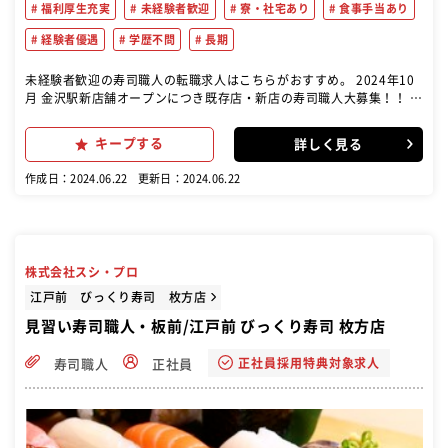
福利厚生充実
未経験者歓迎
寮・社宅あり
食事手当あり
経験者優遇
学歴不問
長期
未経験者歓迎の寿司職人の転職求人はこちらがおすすめ。 2024年10
月 金沢駅新店舗オープンにつき既存店・新店の寿司職人大募集！！ 入
社三か月後に、入社祝金10万円進呈いたします。(当社規定あり) 新店
舗オープンまでは、既存店にて研修もできます。 回転寿司で寿司職人
キープする
詳しく見る
としての業務をお任せします。毎朝夕水揚げされるいきのいい魚介を
1貫1貫握り、お客様に提供します。 調理・接客・などをお願いしま
作成日：2024.06.22
更新日：2024.06.22
す。 また、仕事に慣れてきましたら、発注業務・人材育成・店舗管理
などもお願い致します。
株式会社スシ・プロ
江戸前 びっくり寿司 枚方店
見習い寿司職人・板前/江戸前 びっくり寿司 枚方店
正社員採用特典対象求人
寿司職人
正社員