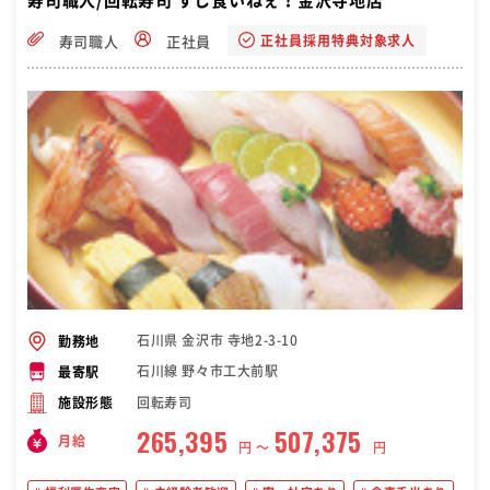
寿司職人/回転寿司 すし食いねぇ！金沢寺地店
正社員採用特典対象求人
寿司職人
正社員
石川県 金沢市 寺地2-3-10
勤務地
石川線 野々市工大前駅
最寄駅
回転寿司
施設形態
265,395
507,375
月給
円 〜
円