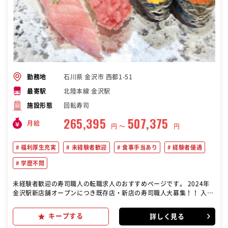
石川県 金沢市 西都1-51
勤務地
北陸本線 金沢駅
最寄駅
回転寿司
施設形態
265,395
507,375
月給
円 〜
円
福利厚生充実
未経験者歓迎
食事手当あり
経験者優遇
学歴不問
未経験者歓迎の寿司職人の転職求人のおすすめページです。 2024年
金沢駅新店舗オープンにつき既存店・新店の寿司職人大募集！！ 入社
三か月後に、入社祝金10万円進呈いたします。(当社規定あり) 新店舗
オープンまでは、既存店にて研修もできます。 回転寿司で寿司職人と
キープする
詳しく見る
しての業務をお任せします。毎朝夕水揚げされるいきのいい魚介を1