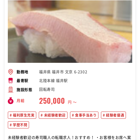
福井県 福井市 文京 6-2302
勤務地
北陸本線 福井駅
最寄駅
回転寿司
施設形態
250,000
月給
円 〜
福利厚生充実
未経験者歓迎
食事手当あり
経験者優遇
学歴不問
未経験者歓迎の寿司職人の転職求人！おすすめ！ ・お客様をお席へ案