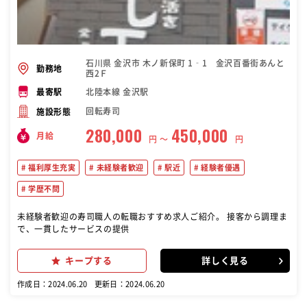
石川県 金沢市 木ノ新保町 1‐1 金沢百番街あんと
勤務地
西2Ｆ
北陸本線 金沢駅
最寄駅
回転寿司
施設形態
280,000
450,000
月給
円 〜
円
福利厚生充実
未経験者歓迎
駅近
経験者優遇
学歴不問
未経験者歓迎の寿司職人の転職おすすめ求人ご紹介。 接客から調理ま
で、一貫したサービスの提供
キープする
詳しく見る
作成日：2024.06.20
更新日：2024.06.20