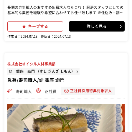
長期の寿司職人のおすすめ転職求人ならこれ！ 厨房スタッフとしての
基本的な業務を経験や希望に合わせてお任せ致します ※仕込み・調理
業務など 仕込み業務： 魚の下処理や材料の準備など、寿司の仕込みに
関する作業を行います。 調理業務： 寿司の握りやその他の調理業務を
キープする
詳しく見る
担当します。経験や希望に応じて、調理の範囲が広がります。 その他
の厨房業務： キッチンの清掃や片付け、道具の管理など、基本的な厨
作成日：2024.07.13
更新日：2024.07.13
房業務全般も含まれます。
株式会社オイシル人材事業部
鮨 銀座 鰤門 （すし ぎんざ しもん）
急募/寿司職人/鮨 銀座 鰤門
正社員採用特典対象求人
寿司職人
正社員