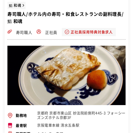
鮨 和魂
寿司職人/ホテル内の寿司・和食レストランの副料理長/
鮨 和魂
正社員採用特典対象求人
寿司職人
正社員
京都府 京都市東山区 妙法院前側町445-3 フォーシー
勤務地
ズンズホテル京都3F
京阪電車本線 清水五条駅
最寄駅