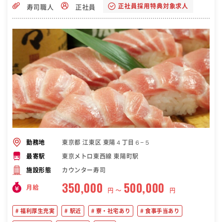
正社員採用特典対象求人
寿司職人
正社員
東京都 江東区 東陽４丁目６−５
勤務地
東京メトロ東西線 東陽町駅
最寄駅
カウンター寿司
施設形態
350,000
500,000
月給
円 〜
円
福利厚生充実
駅近
寮・社宅あり
食事手当あり