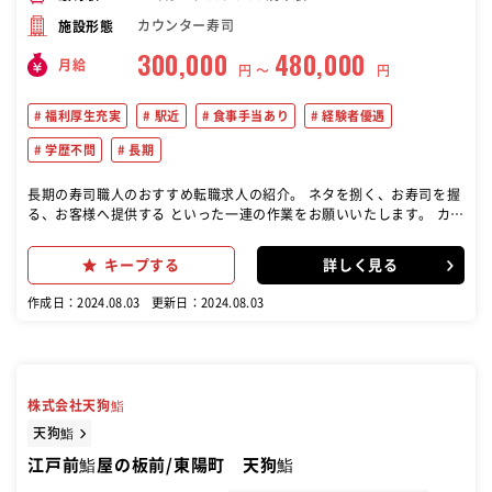
カウンター寿司
施設形態
300,000
480,000
月給
円 〜
円
福利厚生充実
駅近
食事手当あり
経験者優遇
学歴不問
長期
長期の寿司職人のおすすめ転職求人の紹介。 ネタを捌く、お寿司を握
る、お客様へ提供する といった一連の作業をお願いいたします。 カウ
ンターでの調理です！
キープする
詳しく見る
作成日：2024.08.03
更新日：2024.08.03
株式会社天狗鮨
天狗鮨
江戸前鮨屋の板前/東陽町 天狗鮨