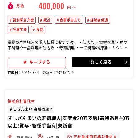
400,000
月給
円 〜
福利厚生充実
駅近
食事手当あり
経験者優遇
学歴不問
長期
長期の寿司職人の求人転職におすすめ。 ・仕入れ ・食材管理 ・魚の
下処理や一品料理の仕込み ・寿司調理 ・一品料理の調理 ・カウンタ
ー内での接客 など 板前、和食料理、寿司職人の経験を活かして働ける
お仕事です
キープする
詳しく見る
作成日：2024.07.09
更新日：2024.07.11
株式会社喜代村
すしざんまい 東新宿店
すしざんまいの寿司職人|支度金20万支給!高待遇月40万
以上!賞与･各種手当有|東新宿
正社員採用特典対象求人
寿司職人
正社員