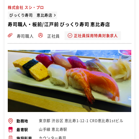
株式会社 スシ・プロ
びっくり寿司 恵比寿店
寿司職人・板前/江戸前 びっくり寿司 恵比寿店
正社員採用特典対象求人
寿司職人
正社員
東京都 渋谷区 恵比寿1-12-1 CRD恵比寿1stビル
勤務地
山手線 恵比寿駅
最寄駅
カウンター寿司
施設形態