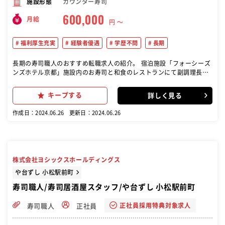
カウンター寿司
施設形態
600,000
月給
円 〜
福利厚生充実
経験者優遇
学歴不問
長期
長期の寿司職人のおすすめ転職求人の紹介。 宿泊施設「フォーシーズ
ンズホテル京都」施設内のお寿司と和食のレストランにて副調理長候
補として携わっていただきます。 【具体的には...】 ・調理全般 ・ス
タッフ指導 ・マネジメント業務 （アルバイトの管理、原価管理等）
キープする
詳しく見る
お寿司と和食のレストランにて 調理をお願いします。 お客様が多く滞
在されるホテルで、日本の食文化を広めてください。
作成日：2024.06.26
更新日：2024.06.26
株式会社ヨシックスホールディングス
や台ずし 小松駅前町
寿司職人/寿司居酒屋スタッフ/や台ずし 小松駅前町
正社員採用特典対象求人
寿司職人
正社員