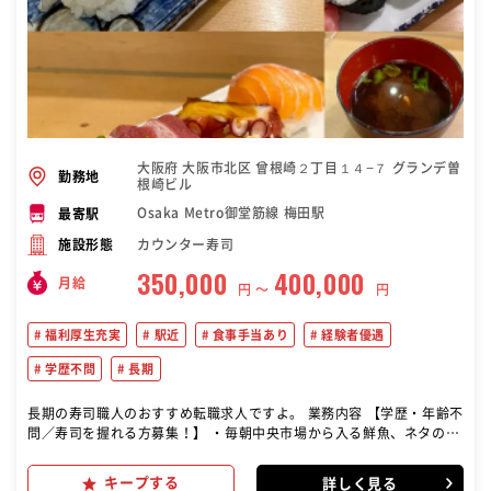
大阪府 大阪市北区 曾根崎２丁目１４−７ グランデ曽
勤務地
根崎ビル
Osaka Metro御堂筋線 梅田駅
最寄駅
カウンター寿司
施設形態
350,000
400,000
月給
円 〜
円
福利厚生充実
駅近
食事手当あり
経験者優遇
学歴不問
長期
長期の寿司職人のおすすめ転職求人ですよ。 業務内容 【学歴・年齢不
問／寿司を握れる方募集！】 ・毎朝中央市場から入る鮮魚、ネタの仕
込、調理 ・寿司、和食料理の提供 ・季節物調理 ・和食調理・接客
キープする
詳しく見る