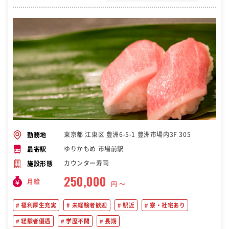
東京都 江東区 豊洲6-5-1 豊洲市場内3F 305
勤務地
ゆりかもめ 市場前駅
最寄駅
カウンター寿司
施設形態
250,000
月給
円 〜
福利厚生充実
未経験者歓迎
駅近
寮・社宅あり
経験者優遇
学歴不問
長期