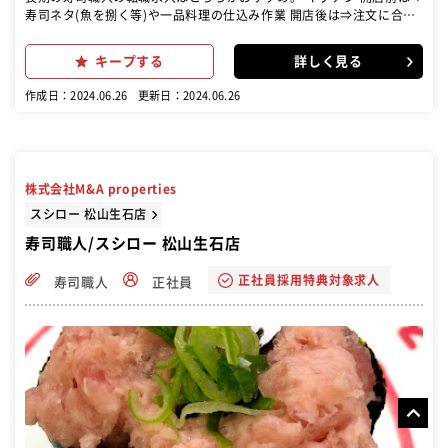
寿司ネタ(魚を捌く等)や一品料理の仕込み作業 開店後は⇒注文に合わ
せて調理をお願いします ホール お客様が来店⇒席へのご案内・オーダ
ー取り・料理の提供 お帰りの際は⇒会計対応・片付け など接客全般
キープする
詳しく見る
まずは基本的なホール・キッチン業務を習得頂いた上で、 つけ場業務
に入る形となります
作成日：2024.06.26
更新日：2024.06.26
株式会社M&A properties
スシロー 松山生石店
寿司職人/スシロー 松山生石店
正社員採用特典対象求人
寿司職人
正社員