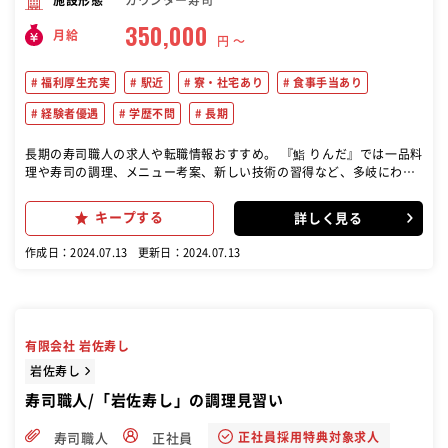
施設形態
350,000
月給
円 〜
福利厚生充実
駅近
寮・社宅あり
食事手当あり
経験者優遇
学歴不問
長期
長期の寿司職人の求人や転職情報おすすめ。 『鮨 りんだ』では一品料
理や寿司の調理、メニュー考案、新しい技術の習得など、多岐にわた
る業務を担当します。 一品料理や寿司の調理: キッチンでの一品料理
の調理やカウンターでの寿司の握りを担当。 メニュー開発と技術向上:
キープする
詳しく見る
新しいメニューの考案や提案。 基本的な技術の習得から高度な技術の
向上まで。 準備、仕込み、片付け: 営業前の食材の仕込みや準備、営
作成日：2024.07.13
更新日：2024.07.13
業後の片付けや清掃。
有限会社 岩佐寿し
岩佐寿し
寿司職人/「岩佐寿し」の調理見習い
正社員採用特典対象求人
寿司職人
正社員