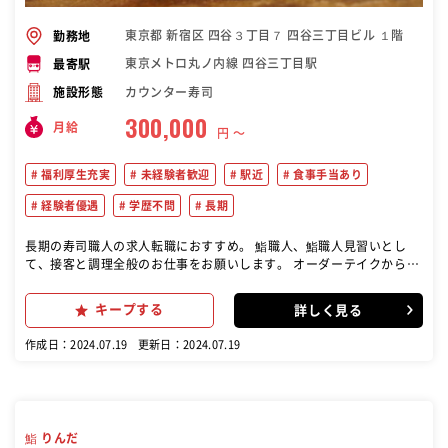
東京都 新宿区 四谷３丁目７ 四谷三丁目ビル １階
勤務地
東京メトロ丸ノ内線 四谷三丁目駅
最寄駅
カウンター寿司
施設形態
300,000
月給
円 〜
福利厚生充実
未経験者歓迎
駅近
食事手当あり
経験者優遇
学歴不問
長期
長期の寿司職人の求人転職におすすめ。 鮨職人、鮨職人見習いとし
て、接客と調理全般のお仕事をお願いします。 オーダーテイクから仕
込み作業、ドリンク、洗い場まで、幅広いお仕事にチャレンジしてい
きましょう！
キープする
詳しく見る
作成日：2024.07.19
更新日：2024.07.19
鮨 りんだ