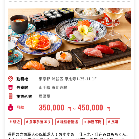
東京都 渋谷区 恵比寿1-25-11 1F
勤務地
山手線 恵比寿駅
最寄駅
居酒屋
施設形態
350,000
450,000
月給
円 〜
円
駅近
食事手当あり
経験者優遇
学歴不問
長期
長期の寿司職人の転職求人！おすすめ！ 仕入れ・仕込みはもちろん、