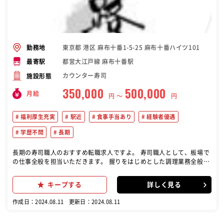
東京都 港区 麻布十番1-5-25 麻布十番ハイツ101
勤務地
都営大江戸線 麻布十番駅
最寄駅
カウンター寿司
施設形態
350,000
500,000
月給
円 〜
円
福利厚生充実
駅近
食事手当あり
経験者優遇
学歴不問
長期
長期の寿司職人のおすすめ転職求人ですよ。 寿司職人として、板場で
の仕事全般を担当いただきます。 握りをはじめとした調理業務全般を
お任せ。 小規模なお店なので、さまざまな経験を積んでいただけると
思います。 これまで培ってきた実力を、存分に発揮してください！
キープする
詳しく見る
作成日：2024.08.11
更新日：2024.08.11