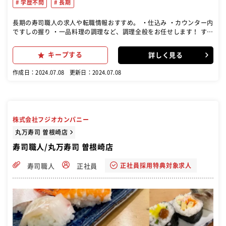
学歴不問
長期
長期の寿司職人の求人や転職情報おすすめ。 ・仕込み ・カウンター内
ですしの握り ・一品料理の調理など、調理全般をお任せします！ すし
ざんまいの命は、何といってもご提供する寿司にあります。この寿司
を握り、ご提供するのが寿司職人の大切な仕事。その他、季節の一品
キープする
詳しく見る
料理の調理なども担当します。
作成日：2024.07.08
更新日：2024.07.08
株式会社フジオカンパニー
丸万寿司 曽根崎店
寿司職人/丸万寿司 曽根崎店
正社員採用特典対象求人
寿司職人
正社員