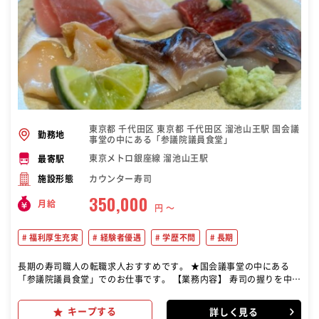
東京都 千代田区 東京都 千代田区 溜池山王駅 国会議
勤務地
事堂の中にある「参議院議員食堂」
東京メトロ銀座線 溜池山王駅
最寄駅
カウンター寿司
施設形態
350,000
月給
円 〜
福利厚生充実
経験者優遇
学歴不問
長期
長期の寿司職人の転職求人おすすめです。 ★国会議事堂の中にある
「参議院議員食堂」でのお仕事です。 【業務内容】 寿司の握りを中心
とした調理業務をお任せします。 状況に応じて接客業務もお願いしま
す！ ※9月末のオープンまでは、既存店舗『鮨 塩釜港 銀座 極』での
キープする
詳しく見る
勤務となります。