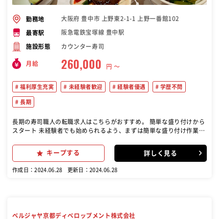
大阪府 豊中市 上野東2-1-1 上野一番館102
勤務地
阪急電鉄宝塚線 豊中駅
最寄駅
カウンター寿司
施設形態
260,000
月給
円 〜
福利厚生充実
未経験者歓迎
経験者優遇
学歴不問
長期
長期の寿司職人の転職求人はこちらがおすすめ。 簡単な盛り付けから
スタート 未経験者でも始められるよう、まずは簡単な盛り付け作業か
らスタートします。 寿司の握りや魚のさばき方の習得 魚のさばき方や
目利きの方法、お寿司の握り方など、必要な技術を全て教えます。 お
キープする
詳しく見る
客様とのコミュニケーション カウンター越しにお客様と会話を楽しみ
ながら、お客様の要望に応じたサービスを提供します。
作成日：2024.06.28
更新日：2024.06.28
ベルジャヤ京都ディベロップメント株式会社