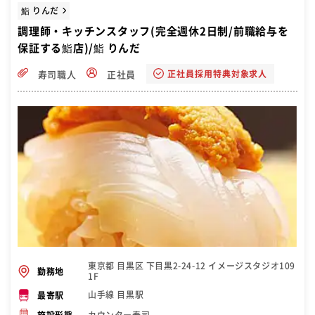
鮨 りんだ
調理師・キッチンスタッフ(完全週休2日制/前職給与を
保証する鮨店)/鮨 りんだ
正社員採用特典対象求人
寿司職人
正社員
東京都 目黒区 下目黒2-24-12 イメージスタジオ109
勤務地
1F
山手線 目黒駅
最寄駅
カウンター寿司