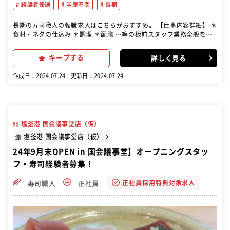
経験者優遇
学歴不問
長期
長期の寿司職人の転職求人はこちらがおすすめ。 【仕事内容詳細】 ＊
食材・ネタの仕込み ＊調理 ＊配膳 …等の板前スタッフ業務全般をお
任せします！ 店舗でのお仕事の他に、催事出店時は催事スタッフとし
ての業務があります。
キープする
詳しく見る
作成日：2024.07.24
更新日：2024.07.24
鮨 塩釜港 国会議事堂店（仮）
鮨 塩釜港 国会議事堂店（仮）
24年9月末OPEN in 国会議事堂】オープニングスタッ
フ・寿司経験者募集！
正社員採用特典対象求人
寿司職人
正社員