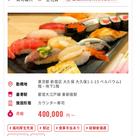
東京都 新宿区 大久保 大久保1-1-15 ベルバウム1
勤務地
階・地下1階
都営大江戸線 東新宿駅
最寄駅
カウンター寿司
施設形態
400,000
月給
円 〜
福利厚生充実
駅近
食事手当あり
経験者優遇