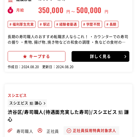
350,000
500,000
月給
円 〜
円
福利厚生充実
駅近
経験者優遇
学歴不問
長期
長期の寿司職人のおすすめ転職求人ならこれ！ ・カウンターでの寿司
の握り ・煮物､揚げ物､焼き物などの和食の調理 ・魚などの食材の仕
入れ､仕込みや開店準備 ・接客 ※経験や技術に合った業務をお任せし
ます。 他にも、 ・売上管理 ・販売促進 ・メニュー開発 ・スタッフ教
キープする
詳しく見る
育 ・シフト管理 などもお任せしていきたいと思っております。 店長
職、マネジメント経験者の方や既に能力がある方は さらに技術を磨い
作成日：2024.08.20
更新日：2024.08.20
ていただける環境です！
スシエビス
スシエビス 鮨 謙心
渋谷区/寿司職人(待遇面充実した寿司)/スシエビス 鮨 謙
心
正社員採用特典対象求人
寿司職人
正社員