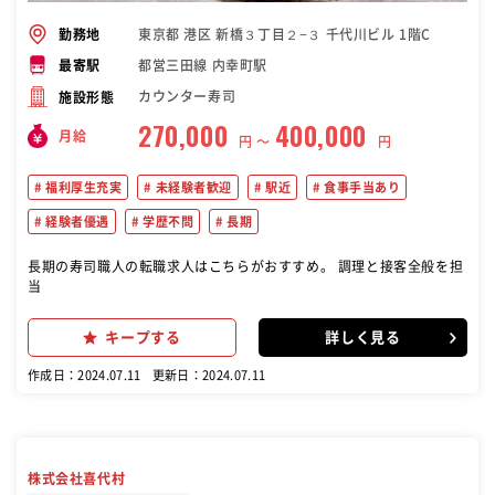
東京都 港区 新橋３丁目２−３ 千代川ビル 1階C
勤務地
都営三田線 内幸町駅
最寄駅
カウンター寿司
施設形態
270,000
400,000
月給
円 〜
円
福利厚生充実
未経験者歓迎
駅近
食事手当あり
経験者優遇
学歴不問
長期
長期の寿司職人の転職求人はこちらがおすすめ。 調理と接客全般を担
当
キープする
詳しく見る
作成日：2024.07.11
更新日：2024.07.11
株式会社喜代村