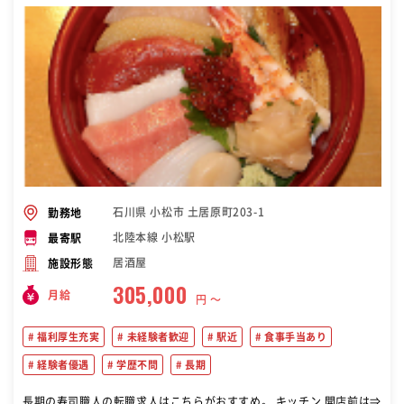
石川県 小松市 土居原町203-1
勤務地
北陸本線 小松駅
最寄駅
居酒屋
施設形態
305,000
月給
円 〜
福利厚生充実
未経験者歓迎
駅近
食事手当あり
経験者優遇
学歴不問
長期
長期の寿司職人の転職求人はこちらがおすすめ。 キッチン 開店前は⇒