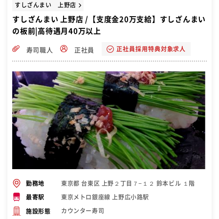
すしざんまい 上野店
すしざんまい 上野店 /【支度金20万支給】すしざんまい
の板前|高待遇月40万以上
正社員採用特典対象求人
寿司職人
正社員
東京都 台東区 上野２丁目７−１２ 鈴本ビル １階
勤務地
東京メトロ銀座線 上野広小路駅
最寄駅
カウンター寿司
施設形態