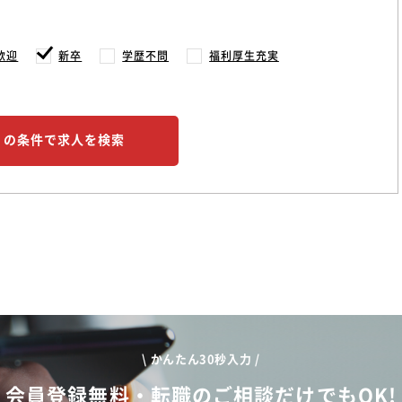
歓迎
新卒
学歴不問
福利厚生充実
この条件で求人を検索
\ かんたん30秒入力 /
会員登録無料・転職のご相談だけでもOK!