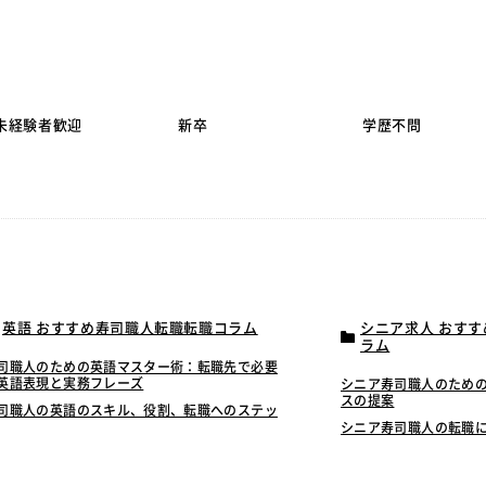
未経験者歓迎
新卒
学歴不問
英語 おすすめ寿司職人転職転職コラム
シニア求人 おす
ラム
司職人のための英語マスター術：転職先で必要
英語表現と実務フレーズ
シニア寿司職人のため
スの提案
司職人の英語のスキル、役割、転職へのステッ
シニア寿司職人の転職