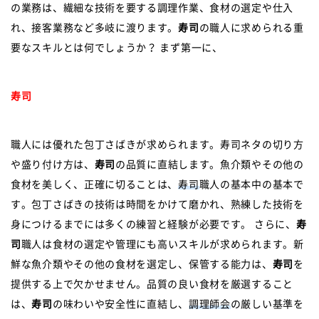
の業務は、繊細な技術を要する調理作業、食材の選定や仕入
れ、接客業務など多岐に渡ります。
寿司
の職人に求められる重
要なスキルとは何でしょうか？ まず第一に、
寿司
職人には優れた包丁さばきが求められます。寿司ネタの切り方
や盛り付け方は、
寿司
の品質に直結します。魚介類やその他の
食材を美しく、正確に切ることは、
寿司
職人の基本中の基本で
す。包丁さばきの技術は時間をかけて磨かれ、熟練した技術を
身につけるまでには多くの練習と経験が必要です。 さらに、
寿
司
職人は食材の選定や管理にも高いスキルが求められます。新
鮮な魚介類やその他の食材を選定し、保管する能力は、
寿司
を
提供する上で欠かせません。品質の良い食材を厳選すること
は、
寿司
の味わいや安全性に直結し、
調理師会
の厳しい基準を