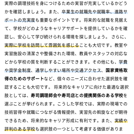
実際の調理技術を身につけるための実習が充実しているかどう
かを確認しましょう。また、
卒業生の就職先や就職率、進路サ
ポートの充実度
も重要なポイントです。将来的な就職を見据え
て、学校がどのようなキャリアサポートを提供しているかを確
認し、安心して学び続けられる環境を探しましょう。 さらに、
実際に学校を訪問して雰囲気を感じる
ことも大切です。教室や
実習施設の清潔さや整備された環境、教員やスタッフの対応な
どから学校の質を判断することができます。その他にも、
学費
や奨学金制度
、
通学しやすい場所や交通アクセス
、
国家資格取
得のためのサポート
など、個々のニーズに合わせた選択肢を確
認することも大切です。 将来的なキャリアに向けた最適な選択
肢としては、
寿司調理師会や寿司店との提携関係のある学校
を
選ぶことが挙げられます。こうした学校では、実際の現場での
技術習得や就職につながる情報提供、実習先の斡旋などが期待
できるため、将来的なキャリア形成に有利です。また、
実績や
評判のある学校
も選択肢の一つとして考慮する価値がありま