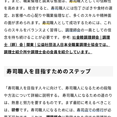
す。また、職業倫理と誠実な態度は、
寿司
職人としての信頼性
を高めます。 総合すると、
寿司
職人には包丁さばきや食材の選
定、お客様への心配りや職業倫理など、多くのスキルや精神面
の面が求められます。
寿司
職人として成功するためには、これ
らのスキルをバランスよく習得し、
調理師会
の一員としての信
念を持ち続けることが必要です。 参考:
鮨金睦調理師会 | 調理
士（師）会 | 関東 | 公益社団法人日本全職業調理士協会では、
調理士紹介所や調理士会の会員を紹介しています。
寿司職人を目指すためのステップ
「寿司職人を目指す人々に向けて、寿司職人になるための段階
や方法について詳細に説明する。 寿司職人になるための道のり
は、熱意と努力を要するものです。まず最初に考えるべきこと
は、
研修
です。寿司職人になるためには、
寿司店での修行
が必