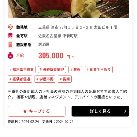
三重県 津市 八町１丁目２−２８ 太田ビル 1 階
勤務地
近鉄名古屋線 津新町駅
最寄駅
居酒屋
施設形態
305,000
月給
円 〜
福利厚生充実
未経験者歓迎
駅近
食事手当あり
経験者優遇
学歴不問
長期
三重県の寿司職人の正社員の長期の寿司職人の転職おすすめ求人ご紹
介。 接客や調理、店舗マネジメント、アルバイトの面接といった、店
舗運営業務を行っていただきます。 寿司やその他の料理の調理 店舗の
運営業務 お客様への接客やサービス提供が主な仕事の一つです。(笑
キープする
詳しく見る
顔での接客やお客様の注文を取る)
作成日：2024.02.24
更新日：2024.02.24