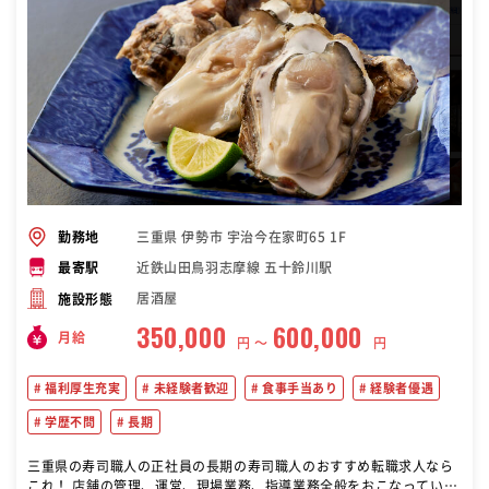
三重県 伊勢市 宇治今在家町65 1F
勤務地
近鉄山田鳥羽志摩線 五十鈴川駅
最寄駅
居酒屋
施設形態
350,000
600,000
月給
円 〜
円
福利厚生充実
未経験者歓迎
食事手当あり
経験者優遇
学歴不問
長期
三重県の寿司職人の正社員の長期の寿司職人のおすすめ転職求人なら
これ！ 店舗の管理、運営、現場業務、指導業務全般をおこなっていた