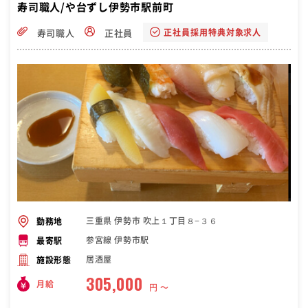
寿司職人/や台ずし伊勢市駅前町
正社員採用特典対象求人
寿司職人
正社員
三重県 伊勢市 吹上１丁目８−３６
勤務地
参宮線 伊勢市駅
最寄駅
居酒屋
施設形態
305,000
月給
円 〜