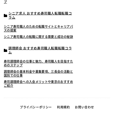
プ
シニア求人 おすすめ寿司職人転職転職コ
ラム
シニア寿司職人のための転職サイトとキャリアパ
スの提案
シニア寿司職人の転職に関する需要と成功の秘訣
調理師会 おすすめ寿司職人転職転職コラ
ム
寿司調理師会の仕事と魅力、寿司職人を目指すた
めのステップ
調理師会の基本料金や募集要項、三長会の活動と
国別での仕事
寿司調理師会への入会メリットや東京のおすすめ
ご紹介
プライバシーポリシー
利用規約
お問い合わせ