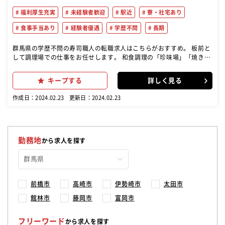
福利厚生充実
未経験者歓迎
駅近
寮・社宅あり
食事手当あり
経験者優遇
学歴不問
長期
群馬県の学歴不問の寿司職人の転職求人はこちらがおすすめ。 板前と
して調理場での仕事をお任せします。 和食調理の「珍味場」「焼き
場」「揚場」「煮方」「刺場」などの持ち場、またはカウンターでの
「寿司職人」のポジションがあります。最初は経験のある得意なとこ
キープする
詳しく見る
ろからお任せします。経験を積みながら、ゆくゆくはすべての持ち場
を担当できるようステップアップできます。 寿司職人として活躍して
作成日：2024.02.23
更新日：2024.02.23
いた方も、和食調理も担当できるように調理の幅を広げていきましょ
う
勤務地
から求人を探す
前橋市
高崎市
伊勢崎市
太田市
館林市
藤岡市
富岡市
フリーワード
から求人を探す