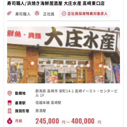
寿司職人/浜焼き海鮮居酒屋 大庄水産 高崎東口店
正社員採用特典対象求人
寿司職人
正社員
群馬県 高崎市 栄町14-1 高崎イースト・センタービ
勤務地
ル 1F
信越本線 高崎駅
最寄駅
居酒屋
施設形態
245,000
400,000
月給
円 〜
円