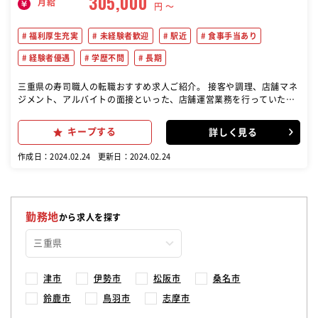
305,000
月給
円 〜
福利厚生充実
未経験者歓迎
駅近
食事手当あり
経験者優遇
学歴不問
長期
三重県の寿司職人の転職おすすめ求人ご紹介。 接客や調理、店舗マネ
ジメント、アルバイトの面接といった、店舗運営業務を行っていただ
きます。 寿司やその他の料理の調理 店舗の運営業務 お客様への接客
やサービス提供が主な仕事の一つです。(笑顔での接客やお客様の注文
キープする
詳しく見る
を取る)
作成日：2024.02.24
更新日：2024.02.24
勤務地
から求人を探す
津市
伊勢市
松阪市
桑名市
鈴鹿市
鳥羽市
志摩市