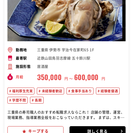
三重県 伊勢市 宇治今在家町65 1F
勤務地
近鉄山田鳥羽志摩線 五十鈴川駅
最寄駅
居酒屋
施設形態
350,000
600,000
月給
円 〜
円
福利厚生充実
未経験者歓迎
食事手当あり
経験者優遇
学歴不問
長期
三重県の寿司職人のおすすめ転職求人ならこれ！ 店舗の管理、運営、
現場業務、指導業務全般をおこなっていただきます。 まずは、スキ
ル・経験に応じて始めていきましょう！ 飲食経験をお持ちの方には即
戦力として活躍していただけます。 これまでの経験を活かして、より
キープする
詳しく見る