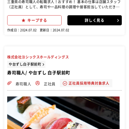
三重県の寿司職人の転職求人！おすすめ！ 基本の仕事は店舗スタッフ
（正社員）として、寿司や一品料理の調理や接客担当していただきま
す。 店舗マネジメントも行っていただきます。具体的には商品の受
注・発注・在庫管理、また売上管理、アルバイトの面接・育成、メニ
キープする
詳しく見る
ュー開発などです。いち早く店長を目指して頂くためには店舗マネジ
メントが重要です。
作成日：2024.07.02
更新日：2024.07.02
株式会社ヨシックスホールディングス
や台ずし白子駅前町
寿司職人/ や台ずし 白子駅前町
正社員採用特典対象求人
寿司職人
正社員