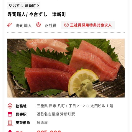
や台ずし 津新町
寿司職人/ や台ずし 津新町
正社員採用特典対象求人
寿司職人
正社員
三重県 津市 八町１丁目２−２８ 太田ビル 1 階
勤務地
近鉄名古屋線 津新町駅
最寄駅
居酒屋
施設形態