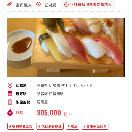
正社員採用特典対象求人
寿司職人
正社員
三重県 伊勢市 吹上１丁目８−３６
勤務地
参宮線 伊勢市駅
最寄駅
居酒屋
施設形態
305,000
月給
円 〜
福利厚生充実
未経験者歓迎
駅近
食事手当あり