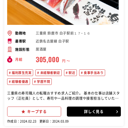
三重県 鈴鹿市 白子駅前１７−１６
勤務地
近鉄名古屋線 白子駅
最寄駅
居酒屋
施設形態
305,000
月給
円 〜
福利厚生充実
未経験者歓迎
駅近
食事手当あり
経験者優遇
学歴不問
三重県の寿司職人の転職おすすめ求人ご紹介。 基本の仕事は店舗スタ
ッフ（正社員）として、寿司や一品料理の調理や接客担当していただ
きます。 店舗マネジメントも行っていただきます。具体的には商品の
受注・発注・在庫管理、また売上管理、アルバイトの面接・育成、メ
キープする
詳しく見る
ニュー開発などです。いち早く店長を目指して頂くためには店舗マネ
ジメントが重要です。
作成日：2024.02.23
更新日：2024.03.09