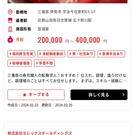
三重県 伊勢市 宇治今在家町65 1F
勤務地
近鉄山田鳥羽志摩線 五十鈴川駅
最寄駅
居酒屋
施設形態
200,000
400,000
月給
円 〜
円
福利厚生充実
未経験者歓迎
寮・社宅あり
食事手当あり
経験者優遇
学歴不問
三重県の寿司職人の転職求人！おすすめ！ 仕入れ、調理、盛り付けな
ど、調理場のことはすべてお任せします。 まずは、スキル・経験に応
じて始めていきましょう！ 飲食経験をお持ちの方には即戦力として活
躍していただけます。 これまでの経験を活かして、より魅力的なお店
キープする
詳しく見る
を創っていってください。
作成日：2024.02.23
更新日：2024.02.25
株式会社ヨシックスホールディングス