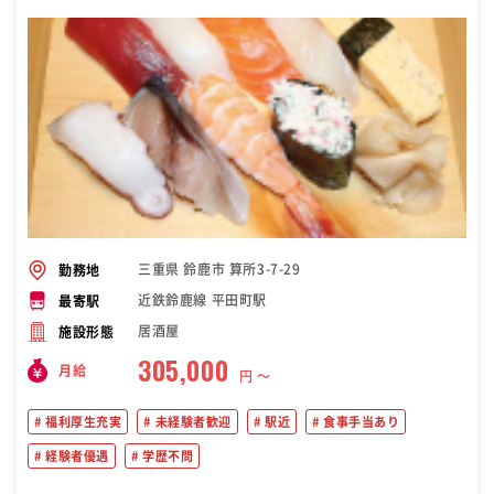
三重県 鈴鹿市 算所3-7-29
勤務地
近鉄鈴鹿線 平田町駅
最寄駅
居酒屋
施設形態
305,000
月給
円 〜
福利厚生充実
未経験者歓迎
駅近
食事手当あり
経験者優遇
学歴不問