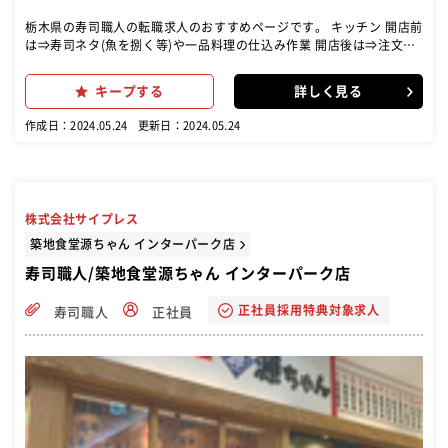
栃木県の寿司職人の転職求人のおすすめページです。 キッチン 開店前
は⇒寿司ネタ(魚を捌く等)や一品料理の仕込み作業 開店後は⇒注文に
合わせて調理をお願いします ホール お客様が来店⇒席へのご案内・オ
ーダー取り・料理の提供 お帰りの際は⇒会計対応・片付け など接客
キープする
詳しく見る
全般 まずは基本的なホール・キッチン業務を習得頂いた上で、 つけ場
業務に入る形となります 寿司業界未経験でも飲食店でのキッチン経験
作成日：2024.05.24
更新日：2024.05.24
があれば 最短2~3ヵ月で寿司職人デビューも
株式会社サイプレス
築地食堂源ちゃん インターパーク店
寿司職人/築地食堂源ちゃん インターパーク店
正社員採用特典対象求人
寿司職人
正社員