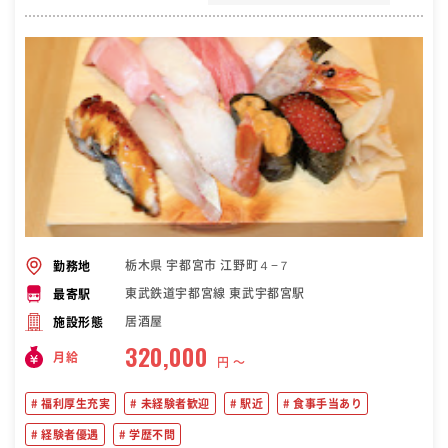
栃木県 宇都宮市 江野町４−７
勤務地
東武鉄道宇都宮線 東武宇都宮駅
最寄駅
居酒屋
施設形態
320,000
月給
円 〜
福利厚生充実
未経験者歓迎
駅近
食事手当あり
経験者優遇
学歴不問