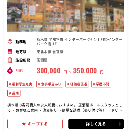
栃木県 宇都宮市 インターパーク6-1-1 FKDインター
勤務地
パーク店 1F
東北本線 雀宮駅
最寄駅
居酒屋
施設形態
300,000
350,000
月給
円 〜
円
福利厚生充実
食事手当あり
経験者優遇
学歴不問
長期
栃木県の寿司職人の求人転職におすすめ。 居酒屋ホールスタッフとし
て ・お客様ご案内 ・注文取り ・簡単な調理（盛り付け等） ・ドリン
ク作成 ・レジ対応 など 基本的な接客業務をお任せします◎ 将来的に
店長・店長候補へのステップアップも！ ぜひチャレンジしてみてくだ
キープする
詳しく見る
さい