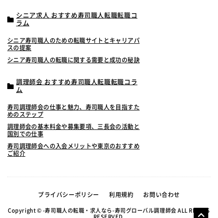
シニア求人 おすすめ寿司職人転職転職コ
ラム
シニア寿司職人のための転職サイトとキャリアパ
スの提案
シニア寿司職人の転職に関する需要と成功の秘訣
調理師会 おすすめ寿司職人転職転職コラ
ム
寿司調理師会の仕事と魅力、寿司職人を目指すた
めのステップ
調理師会の基本料金や募集要項、三長会の活動と
国別での仕事
寿司調理師会への入会メリットや東京のおすすめ
ご紹介
プライバシーポリシー
利用規約
お問い合わせ
Copyright © -寿司職人の転職・求人なら-寿司グローバル調理師会 ALL RIGHTS
RESERVED.