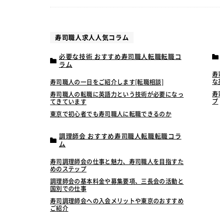
寿司職人求人人気コラム
必要な技術 おすすめ寿司職人転職転職コ
ラム
寿
な
寿司職人の一日をご紹介します[転職相談]
寿
寿司職人の転職に英語力という技術が必要になっ
プ
てきています
東京で初心者でも寿司職人に転職できるのか
調理師会 おすすめ寿司職人転職転職コラ
ム
寿司調理師会の仕事と魅力、寿司職人を目指すた
めのステップ
調理師会の基本料金や募集要項、三長会の活動と
国別での仕事
寿司調理師会への入会メリットや東京のおすすめ
ご紹介