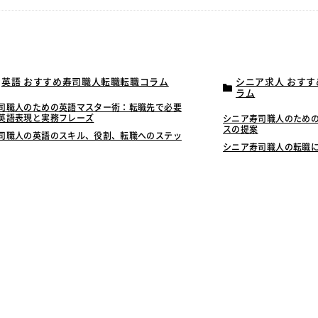
英語 おすすめ寿司職人転職転職コラム
シニア求人 おす
ラム
司職人のための英語マスター術：転職先で必要
英語表現と実務フレーズ
シニア寿司職人のため
スの提案
司職人の英語のスキル、役割、転職へのステッ
シニア寿司職人の転職