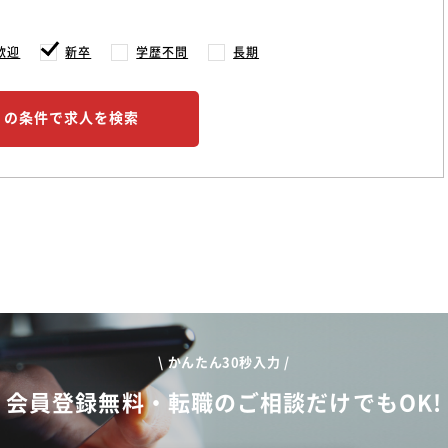
歓迎
新卒
学歴不問
長期
この条件で求人を検索
\ かんたん30秒入力 /
会員登録無料・転職のご相談だけでもOK!