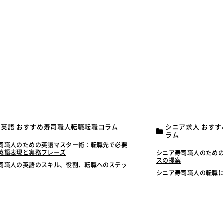
英語 おすすめ寿司職人転職転職コラム
シニア求人 おす
ラム
司職人のための英語マスター術：転職先で必要
英語表現と実務フレーズ
シニア寿司職人のため
スの提案
司職人の英語のスキル、役割、転職へのステッ
シニア寿司職人の転職