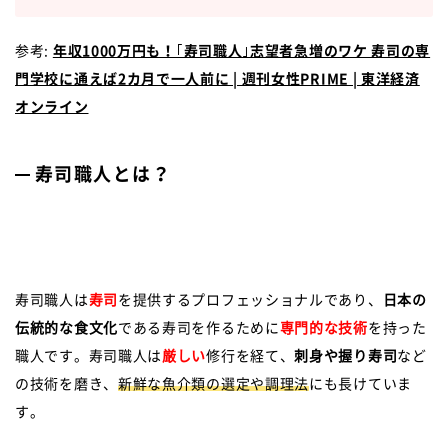
参考:
年収1000万円も！｢寿司職人｣志望者急増のワケ 寿司の専
門学校に通えば2カ月で一人前に | 週刊女性PRIME | 東洋経済
オンライン
寿司職人とは？
寿司職人は
寿司
を提供するプロフェッショナルであり、
日本の
伝統的な食文化
である寿司を作るために
専門的な技術
を持った
職人です。寿司職人は
厳しい
修行を経て、
刺身や握り寿司
など
の技術を磨き、
新鮮な魚介類の選定や調理法
にも長けていま
す。