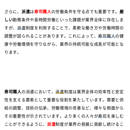
さらに、
派遣
は
寿司職人
の労働条件を守る点でも重要です。
厳
しい
勤務条件や長時間労働といった課題が業界全体に存在しま
すが、
派遣
制度を利用することで、柔軟な働き方や労働時間の
調整が図られることがあります。これによって、
寿司職人
の健
康や労働環境を守りながら、業界の持続可能な成長が可能とな
ります。
寿司職人
の派遣において、
派遣
制度は業界全体の効率性と安定
性を支える要素として重要な役割を果たしています。需要と供
給の調整、技術の伝承、労働環境の改善など、様々な側面から
その重要性が示されています。より多くの人々が
寿司
を楽しむ
ことができるように、
派遣
制度が業界の発展に貢献し続けるこ