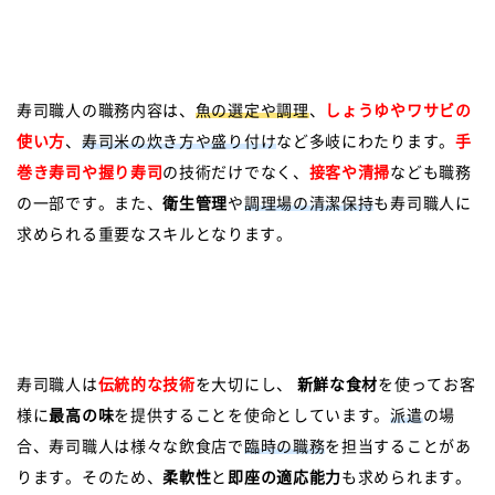
寿司職人の職務内容は、
魚の選定や調理
、
しょうゆやワサビの
使い方
、
寿司米の炊き方や盛り付け
など多岐にわたります。
手
巻き寿司や握り寿司
の技術だけでなく、
接客や清掃
なども職務
の一部です。また、
衛生管理
や
調理場の清潔保持
も寿司職人に
求められる重要なスキルとなります。
寿司職人は
伝統的な技術
を大切にし、
新鮮な食材
を使ってお客
様に
最高の味
を提供することを使命としています。
派遣
の場
合、寿司職人は様々な飲食店で
臨時の職務
を担当することがあ
ります。そのため、
柔軟性
と
即座の適応能力
も求められます。