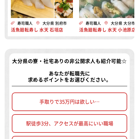
寿司職人
大分県 別府市
寿司職人
大分県 大分市
活魚廻転寿し 水天 石垣店
活魚廻転寿し 水天 小池原店
大分県の寮・社宅ありの非公開求人
も紹介可能☆
あなたが転職先に
求めるポイントをお選びください。
手取りで35万円は欲しい…
駅徒歩3分、アクセスが最高にいい職場