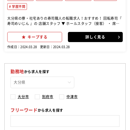
学歴不問
大分県の寮・社宅ありの寿司職人の転職求人！おすすめ！ 回転寿司『
寿司めいじん 』の 店舗スタッフ ▼ ホールスタッフ（接客） ・ 席案
内 ・ セッティング/バッシング ・ お皿カウント など ▼ キッチンスタ
ッフ（調理） ・ 調理/調理補助 ・ 仕込み ・ 皿洗い/洗い場 など ▼ 運
キープする
詳しく見る
営業務（事務作業） ・ 売上レポート作成 ・ シフト作成
作成日：2024.03.28
更新日：2024.03.28
勤務地
から求人を探す
大分市
別府市
中津市
フリーワード
から求人を探す