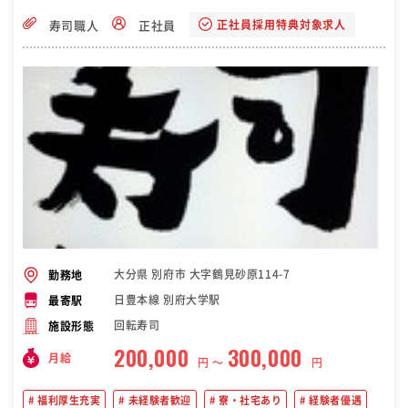
正社員採用特典対象求人
寿司職人
正社員
大分県 別府市 大字鶴見砂原114-7
勤務地
日豊本線 別府大学駅
最寄駅
回転寿司
施設形態
200,000
300,000
月給
円 〜
円
福利厚生充実
未経験者歓迎
寮・社宅あり
経験者優遇