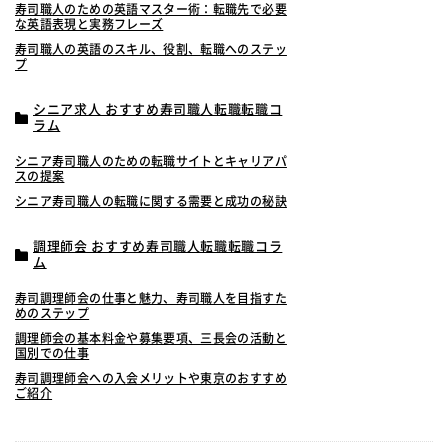
寿司職人のための英語マスター術：転職先で必要
な英語表現と実務フレーズ
寿司職人の英語のスキル、役割、転職へのステッ
プ
シニア求人 おすすめ寿司職人転職転職コ
ラム
シニア寿司職人のための転職サイトとキャリアパ
スの提案
シニア寿司職人の転職に関する需要と成功の秘訣
調理師会 おすすめ寿司職人転職転職コラ
ム
寿司調理師会の仕事と魅力、寿司職人を目指すた
めのステップ
調理師会の基本料金や募集要項、三長会の活動と
国別での仕事
寿司調理師会への入会メリットや東京のおすすめ
ご紹介