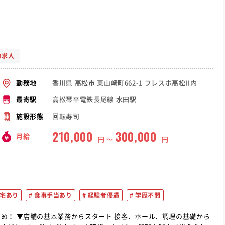
象求人
香川県 高松市 東山崎町662-1 フレスポ高松II内
勤務地
高松琴平電鉄長尾線 水田駅
最寄駅
回転寿司
施設形態
210,000
300,000
月給
円 〜
円
宅あり
食事手当あり
経験者優遇
学歴不問
理の基礎から