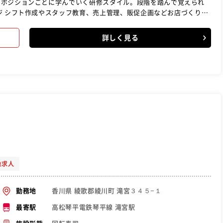
、ポジションごとに学んでいく研修スタイル。段階を踏んで覚えられ
、PDCA（計画→実行→評価→改善）を繰り返して成長していきまし
詳しく見る
います。IT技術によるシステム化が進んでおり、データ分析やノウ
象求人
香川県 綾歌郡綾川町 滝宮３４５−１
勤務地
高松琴平電鉄琴平線 滝宮駅
最寄駅