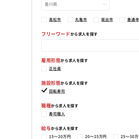
高松市
丸亀市
坂出市
善通
フリーワード
から求人を探す
雇用形態
から求人を探す
正社員
施設形態
から求人を探す
回転寿司
職種
から求人を探す
寿司職人
給与
から求人を探す
15〜20万円
20〜25万円
25〜30