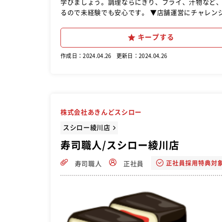
学びましょう。調理ならにぎり、フライ、汁物など
るので未経験でも安心です。 ▼店舗運営にチャレンジ シフト作成やスタッフ教育、売上管理、販促企画などお店づくりの
ノウハウを学びます。店長や副店長のサポートのもと
ょう。 ▼店長へ昇格。お店づくりのカギはチームワーク 効率よく多くのお客様にサービスを提供できるよう時間や曜日、
キープする
季節にあわせたネタ選びや人員配置、販促企画を行な
ハウ共有がしやすい環境です。
作成日：2024.04.26
更新日：2024.04.26
株式会社あきんどスシロー
スシロー綾川店
寿司職人/スシロー綾川店
正社員採用特典対
寿司職人
正社員