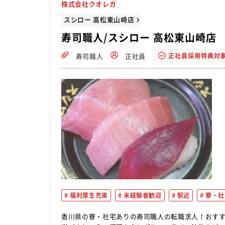
株式会社クオレガ
スシロー 高松東山崎店
寿司職人/スシロー 高松東山崎店
正社員採用特典対
寿司職人
正社員
福利厚生充実
未経験者歓迎
駅近
寮・社
香川県の寮・社宅ありの寿司職人の転職求人！おすすめ！ ▼店舗の基本業務からスタート 接客、ホール、調