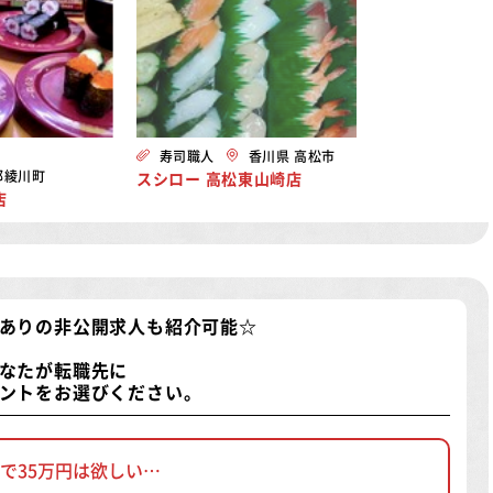
寿司職人
香川県 高松市
郡綾川町
スシロー 高松東山崎店
店
ありの非公開求人
も紹介可能☆
なたが転職先に
ントをお選びください。
で35万円は欲しい…