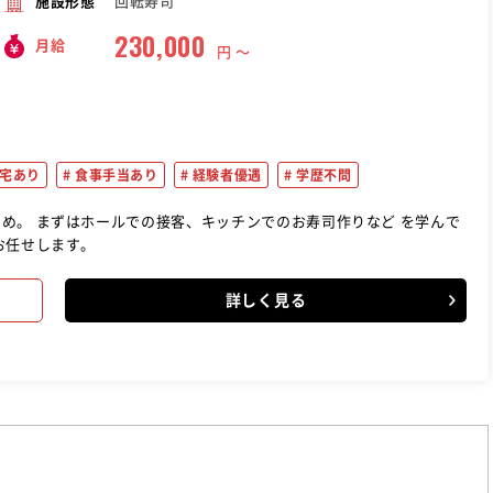
回転寿司
施設形態
230,000
月給
円 〜
宅あり
食事手当あり
経験者優遇
学歴不問
ど を学んで
お任せします。
詳しく見る