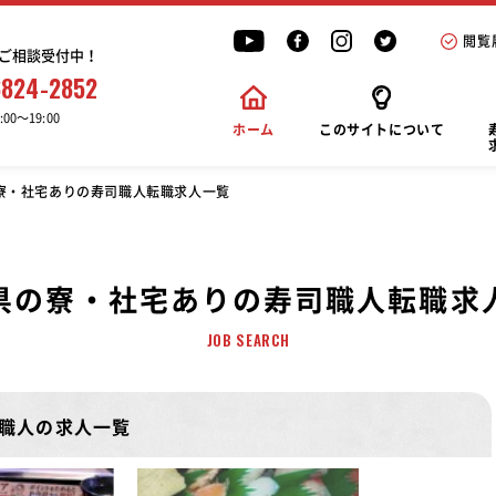
閲覧
ご相談受付中！
6824-2852
00〜19:00
ホーム
このサイトについて
寮・社宅ありの寿司職人転職求人一覧
県の寮・社宅ありの寿司職人転職求
JOB SEARCH
職人の求人一覧