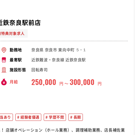
 近鉄奈良駅前店
用特典対象求人
奈良県 奈良市 東向中町 ５−１
勤務地
近鉄難波・奈良線 近鉄奈良駅
最寄駅
回転寿司
施設形態
250,000
300,000
月給
円 〜
円
当あり
経験者優遇
学歴不問
長期
長補佐業