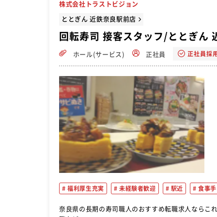
株式会社トラストビジョン
ととぎん 近鉄奈良駅前店
回転寿司 接客スタッフ/ととぎん
正社員採
ホール(サービス)
正社員
福利厚生充実
未経験者歓迎
駅近
食事手
奈良県の長期の寿司職人のおすすめ転職求人ならこれ！ 店舗オペレーション（ホール業務）、調理補助業務、店