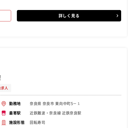
詳しく見る
店
象求人
奈良県 奈良市 東向中町5－１
勤務地
近鉄難波・奈良線 近鉄奈良駅
最寄駅
回転寿司
施設形態