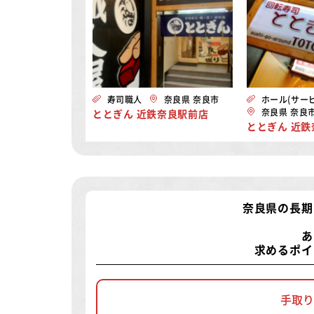
寿司職人
奈良県 奈良市
ホール(サービ
奈良県 奈良
ととぎん 近鉄奈良駅前店
ととぎん 近
奈良県の長期
あ
求めるポイ
手取り