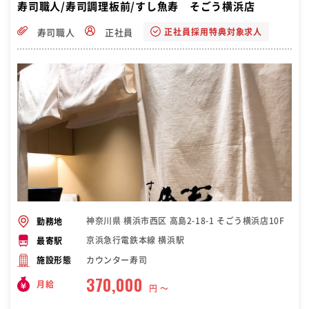
寿司職人/寿司調理板前/すし魚寿 そごう横浜店
正社員採用特典対象求人
寿司職人
正社員
神奈川県 横浜市西区 高島2-18-1 そごう横浜店10F
勤務地
京浜急行電鉄本線 横浜駅
最寄駅
カウンター寿司
施設形態
370,000
月給
円 〜