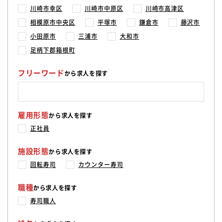
川崎市幸区
川崎市中原区
川崎市高津区
相模原市中央区
平塚市
鎌倉市
藤沢市
小田原市
三浦市
大和市
足柄下郡箱根町
フリーワード
から求人を探す
雇用形態
から求人を探す
正社員
施設形態
から求人を探す
回転寿司
カウンター寿司
職種
から求人を探す
寿司職人