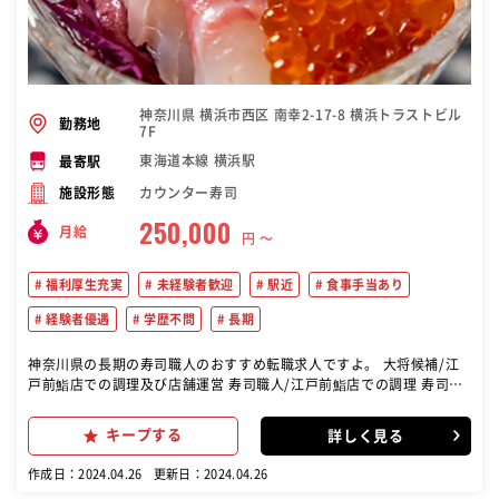
神奈川県 横浜市西区 南幸2-17-8 横浜トラストビル
勤務地
7F
東海道本線 横浜駅
最寄駅
カウンター寿司
施設形態
250,000
月給
円 〜
福利厚生充実
未経験者歓迎
駅近
食事手当あり
経験者優遇
学歴不問
長期
神奈川県の長期の寿司職人のおすすめ転職求人ですよ。 大将候補/江
戸前鮨店での調理及び店舗運営 寿司職人/江戸前鮨店での調理 寿司見
習/江戸前鮨店での調理補助
キープする
詳しく見る
作成日：2024.04.26
更新日：2024.04.26