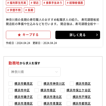
福利厚生充実
駅近
食事手当あり
経験者優遇
学歴不問
長期
神奈川県の長期の寿司職人のおすすめ転職求人の紹介。 寿司調理板前
開店前の準備や仕込みなどを行います。 開店後は、寿司調理全般やカ
ウンター内での接客をお願いします。 また閉店後は、掃除や後片付け
を行います。
キープする
詳しく見る
作成日：2024.04.24
更新日：2024.04.24
勤務地
から求人を探す
横浜市鶴見区
横浜市神奈川区
横浜市西区
横浜市中区
横浜市南区
横浜市保土ケ谷区
横浜市磯子区
横浜市港北区
横浜市戸塚区
横浜市港南区
横浜市青葉区
横浜市都筑区