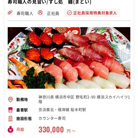
寿司職人の見習い/すし処 纏(まとい)
正社員採用特典対象求人
寿司職人
正社員
神奈川県 横浜市中区 野毛町2-90 横浜スカイハイツ1
勤務地
階
京浜東北・根岸線 桜木町駅
最寄駅
カウンター寿司
施設形態
330,000
月給
円 〜