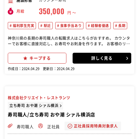
カウンター寿司
施設形態
350,000
月給
円 〜
福利厚生充実
駅近
食事手当あり
経験者優遇
長期
神奈川県の長期の寿司職人の転職求人はこちらがおすすめ。 カウンタ
ーでお客様に直接対応し、お寿司やお刺身を作ります。 お客様のリク
エストや注文を正確に把握し、満足度の高い食事体験を提供します。
仕込みや片付け、清掃などの店内業務にも従事します。チームワーク
キープする
詳しく見る
を大切にし、店舗全体の円滑な運営に貢献します。
作成日：2024.04.29
更新日：2024.04.29
株式会社クリエイト・レストランツ
立ち寿司 おや潮 シァル横浜
寿司職人/立ち寿司 おや潮 シァル横浜店
正社員採用特典対象求人
寿司職人
正社員