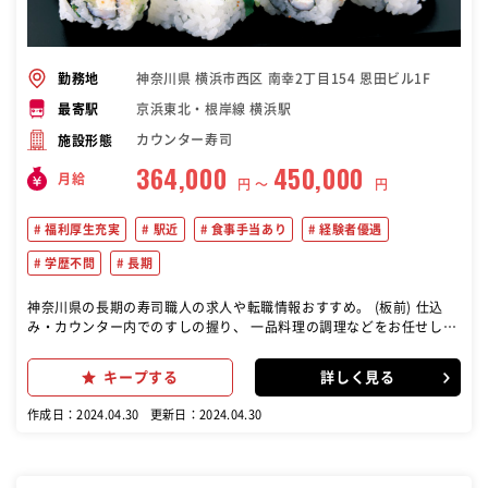
神奈川県 横浜市西区 南幸2丁目154 恩田ビル1F
勤務地
京浜東北・根岸線 横浜駅
最寄駅
カウンター寿司
施設形態
364,000
450,000
月給
円 〜
円
福利厚生充実
駅近
食事手当あり
経験者優遇
学歴不問
長期
神奈川県の長期の寿司職人の求人や転職情報おすすめ。 (板前) 仕込
み・カウンター内でのすしの握り、 一品料理の調理などをお任せしま
す。
キープする
詳しく見る
作成日：2024.04.30
更新日：2024.04.30