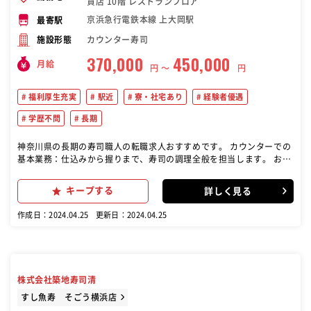
貨店 10階 レストランフロア
京浜急行電鉄本線 上大岡駅
最寄駅
カウンター寿司
施設形態
370,000
450,000
月給
円 〜
円
福利厚生充実
駅近
寮・社宅あり
経験者優遇
学歴不問
長期
神奈川県の長期の寿司職人の転職求人おすすめです。 カウンターでの
基本業務：仕込みから握りまで、寿司の調理全般を担当します。 お客
様とのコミュニケーション：お客様と円滑なコミュニケーションを図
り、お寿司を楽しんでいただけるようにサポートします。 若手育成：
キープする
詳しく見る
経験豊富な職人として、若手スタッフの指導や育成を行います。 基本
的には、寿司職人としての技術を活かしながら、お客様に満足いただ
作成日：2024.04.25
更新日：2024.04.25
けるような対応を行うことが主な仕事内容となります。
株式会社築地寿司清
すし魚寿 そごう横浜店