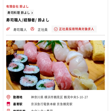
有限会社 鈴よし
寿司料理 鈴よし
寿司職人/経験者/ 鈴よし
正社員採用特典対象求人
寿司職人
正社員
神奈川県 横浜市鶴見区 鶴見中央5-10-27
勤務地
京浜急行電鉄本線 京急鶴見駅
最寄駅