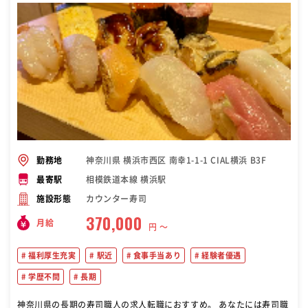
神奈川県 横浜市西区 南幸1-1-1 CIAL横浜 B3F
勤務地
相模鉄道本線 横浜駅
最寄駅
カウンター寿司
施設形態
370,000
月給
円 〜
福利厚生充実
駅近
食事手当あり
経験者優遇
学歴不問
長期
神奈川県の長期の寿司職人の求人転職におすすめ。 あなたには寿司職