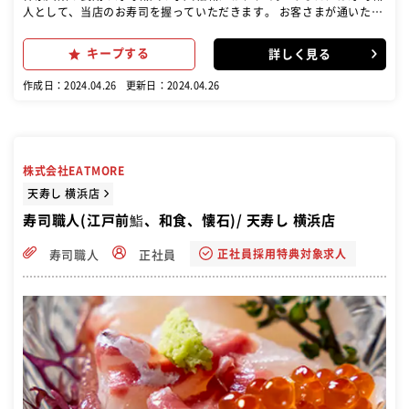
人として、当店のお寿司を握っていただきます。 お客さまが通いたく
なるような、絶品寿司をご提供してくださいね。 また、意欲次第では
以下のような業務にも取り組んでいただけます！ マネジメント業務 ■
キープする
詳しく見る
業績管理（営業計画の⽴案と売上・利益等の管理） ■各種オペレーシ
ョンの管理・指導 ■スタッフ管理（アルバイトの採⽤・育成・シフト
作成日：2024.04.26
更新日：2024.04.26
作成・勤怠管理） ■⾷材・消耗品の管理（仕⼊・在 庫管理） ■販促
活動の企画・実施 など 将来的には店⻑やスーパーバイザーとなり、新
店舗のブランディングや商品企画・マーケティングをおこなう場合も
あります
株式会社EATMORE
天寿し 横浜店
寿司職人(江戸前鮨、和食、懐石)/ 天寿し 横浜店
正社員採用特典対象求人
寿司職人
正社員