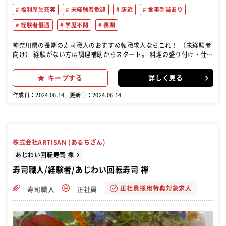
福利厚生充実
未経験者歓迎
駅近
食事手当あり
経験者優遇
学歴不問
長期
神奈川県の長期の寿司職人のおすすめ転職求人ならこれ！ （未経験者
向け） 経験がない方は調理補助からスタート。 料理の盛り付け・仕込
みなどをお任せします。 調理補助 盛り付け・仕込み 基本技術の習得
配達 （経験者向け） 握りの経験がある方は即戦力として採用！ 寿司
キープする
詳しく見る
職人 握り 魚の調理 その他の業務 接客 清掃 在庫管理
作成日：2024.06.14
更新日：2024.06.14
株式会社ARTISAN (あるちざん)
あじわい回転寿司 禅
寿司職人/経験者/あじわい回転寿司 禅
正社員採用特典対象求人
寿司職人
正社員