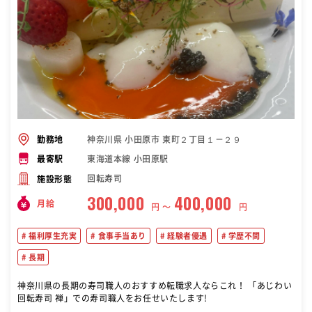
神奈川県 小田原市 東町２丁目１－２９
勤務地
東海道本線 小田原駅
最寄駅
回転寿司
施設形態
300,000
400,000
月給
円 〜
円
福利厚生充実
食事手当あり
経験者優遇
学歴不問
長期
神奈川県の長期の寿司職人のおすすめ転職求人ならこれ！ 「あじわい
回転寿司 禅」での寿司職人をお任せいたします!