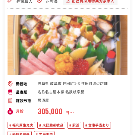
正社員採用特典対象求人
寿司職人
正社員
岐阜県 岐阜市 住田町1-3 住田町渡辺店舗
勤務地
名鉄名古屋本線 名鉄岐阜駅
最寄駅
居酒屋
施設形態
305,000
月給
円 〜
福利厚生充実
未経験者歓迎
駅近
食事手当あり
経験者優遇
学歴不問