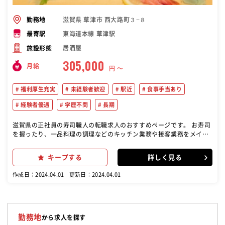
滋賀県 草津市 西大路町３−８
勤務地
東海道本線 草津駅
最寄駅
居酒屋
施設形態
305,000
月給
円 〜
福利厚生充実
未経験者歓迎
駅近
食事手当あり
経験者優遇
学歴不問
長期
滋賀県の正社員の寿司職人の転職求人のおすすめページです。 お寿司
を握ったり、一品料理の調理などのキッチン業務や接客業務をメイン
に行っていただきます。 や台ずし草津駅西口町の店舗での業務が中心
となります。
キープする
詳しく見る
作成日：2024.04.01
更新日：2024.04.01
勤務地
から求人を探す