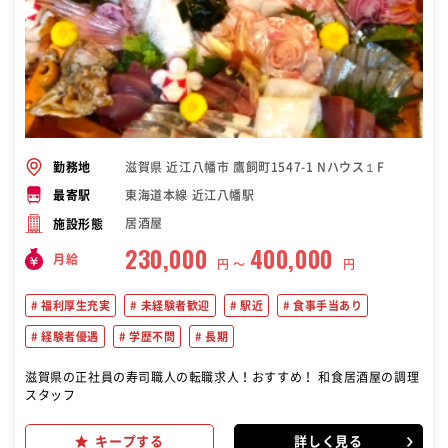
滋賀県 近江八幡市 鷹飼町1547-1 Nハウス１F
勤務地
東海道本線 近江八幡駅
最寄駅
居酒屋
施設形態
230,000
400,000
月給
円 〜
円
福利厚生充実
未経験者歓迎
駅近
食事手当あり
経験者優遇
学歴不問
長期
滋賀県の正社員の寿司職人の転職求人！おすすめ！ 和食居酒屋の調理
スタッフ
キープする
詳しく見る