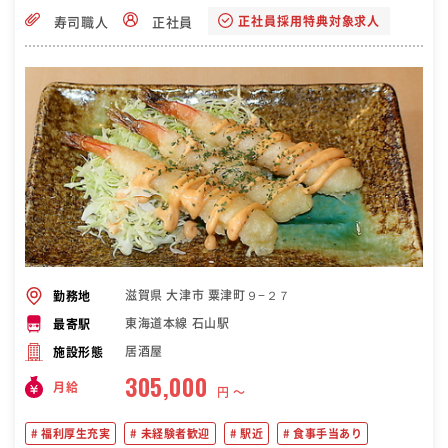
正社員採用特典対象求人
寿司職人
正社員
滋賀県 大津市 粟津町９−２７
勤務地
東海道本線 石山駅
最寄駅
居酒屋
施設形態
305,000
月給
円 〜
福利厚生充実
未経験者歓迎
駅近
食事手当あり