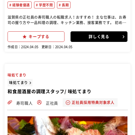
経験者優遇
学歴不問
長期
滋賀県の正社員の寿司職人の転職求人！おすすめ！ 主な仕事は、お寿
司の握り方や一品料理の調理、キッチン業務、接客業務です。 初めは
シャリ玉つくりの練習から始め、段階を踏んで寿司職人としての技術
を習得します。
キープする
詳しく見る
作成日：2024.04.05
更新日：2024.04.05
味処てまり
味処てまり
和食居酒屋の調理スタッフ/ 味処てまり
正社員採用特典対象求人
寿司職人
正社員