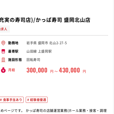
与充実の寿司店)/かっぱ寿司 盛岡北山店
象求人
岩手県 盛岡市 北山2-27-5
勤務地
山田線 上盛岡駅
最寄駅
回転寿司
施設形態
300,000
430,000
月給
円 〜
円
食事手当あり
経験者優遇
業務(ホール業務・接客・調理