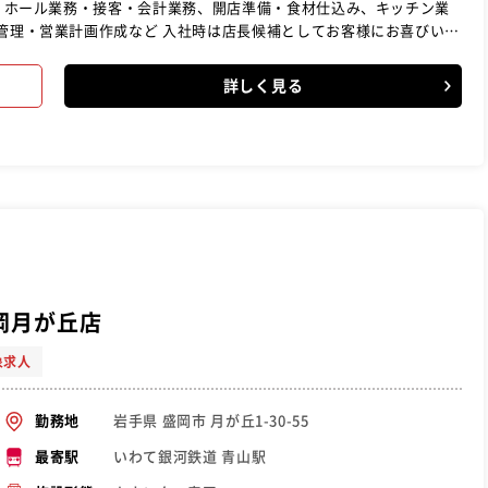
務 ホール業務・接客・会計業務、開店準備・食材仕込み、キッチン業
材管理・営業計画作成など 入社時は店長候補としてお客様にお喜びいた
・エリアマネージャーとしてキャリアアップできる環境です。
詳しく見る
岡月が丘店
象求人
岩手県 盛岡市 月が丘1-30-55
勤務地
いわて銀河鉄道 青山駅
最寄駅