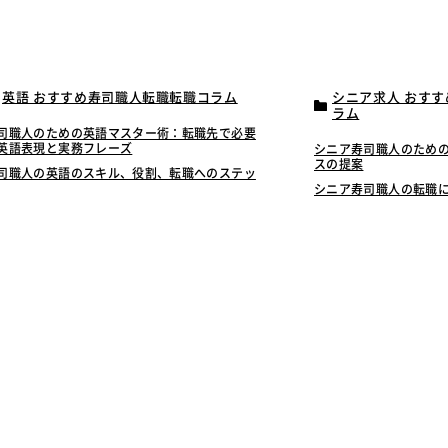
英語 おすすめ寿司職人転職転職コラム
シニア求人 おす
ラム
司職人のための英語マスター術：転職先で必要
英語表現と実務フレーズ
シニア寿司職人のため
スの提案
司職人の英語のスキル、役割、転職へのステッ
シニア寿司職人の転職