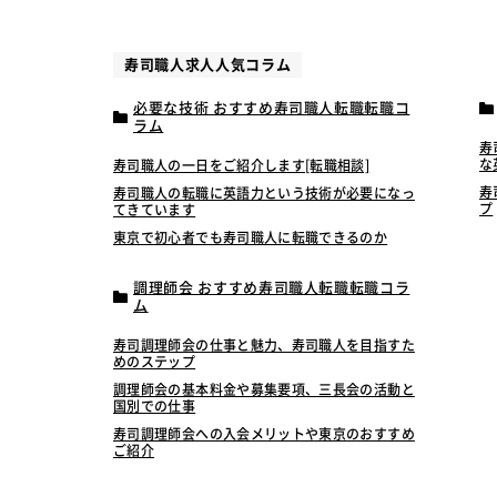
寿司職人求人人気コラム
必要な技術 おすすめ寿司職人転職転職コ
ラム
寿
な
寿司職人の一日をご紹介します[転職相談]
寿
寿司職人の転職に英語力という技術が必要になっ
プ
てきています
東京で初心者でも寿司職人に転職できるのか
調理師会 おすすめ寿司職人転職転職コラ
ム
寿司調理師会の仕事と魅力、寿司職人を目指すた
めのステップ
調理師会の基本料金や募集要項、三長会の活動と
国別での仕事
寿司調理師会への入会メリットや東京のおすすめ
ご紹介