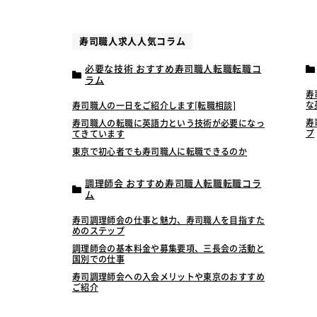
寿司職人求人人気コラム
必要な技術 おすすめ寿司職人転職転職コ
ラム
寿
な
寿司職人の一日をご紹介します[転職相談]
寿
寿司職人の転職に英語力という技術が必要になっ
プ
てきています
東京で初心者でも寿司職人に転職できるのか
調理師会 おすすめ寿司職人転職転職コラ
ム
寿司調理師会の仕事と魅力、寿司職人を目指すた
めのステップ
調理師会の基本料金や募集要項、三長会の活動と
国別での仕事
寿司調理師会への入会メリットや東京のおすすめ
ご紹介