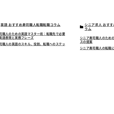
英語 おすすめ寿司職人転職転職コラム
シニア求人 おす
ラム
司職人のための英語マスター術：転職先で必要
英語表現と実務フレーズ
シニア寿司職人のため
スの提案
司職人の英語のスキル、役割、転職へのステッ
シニア寿司職人の転職