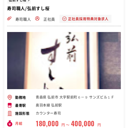
寿司職人/弘前すし桜
正社員採用特典対象求人
寿司職人
正社員
青森県 弘前市 大字駅前町６－９ サンズビル１Ｆ
勤務地
奥羽本線 弘前駅
最寄駅
カウンター寿司
施設形態
180,000
400,000
月給
円 〜
円