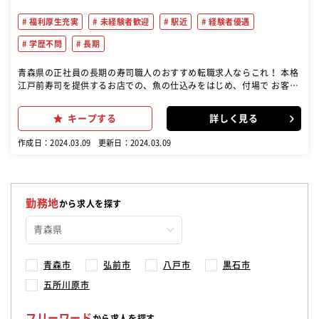
福利厚生充実
未経験者歓迎
駅近
経験者優遇
学歴不問
長期
青森県の正社員の長期の寿司職人のおすすめ転職求人ならこれ！ 本格
江戸前寿司を提供するお店での、魚の仕込みをはじめ、付場で お客様
の接客や調理をお願いいたします
キープする
詳しく見る
作成日：2024.03.09
更新日：2024.03.09
勤務地
から求人を探す
青森市
弘前市
八戸市
黒石市
五所川原市
フリーワード
から求人を探す