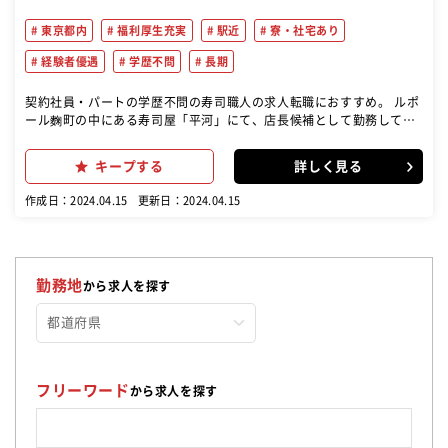
東京都内
福利厚生充実
駅近
寮・社宅あり
経験者優遇
学歴不問
長期
契約社員・パートの学歴不問の寿司職人の求人転職におすすめ。 ルポ
ール麴町の中にある寿司屋「平河」にて、店長候補として勤務してい
ただける方を募集！ ※調理師免許保持者の募集です 具体的には ・カ
ウンター内での寿司の握り ・寿司に関するメニューの構成 ・食材や店
キープする
詳しく見る
内の衛生管理 など ☆お寿司屋さんでの勤務経験が活かせる！ お寿司
屋さんでの修業や、板前さんとしての経験を活かせます！ ・ルポール
作成日：2024.04.15
更新日：2024.04.15
麹町はこんなホテルです 国会議員や公務員の方など、省庁に関連する
方が多く利用するホテルです。 落ち着いた雰囲気の中で働くことがで
きます。 現在、ホテルの料理に関しクオリティを上げていくための計
画を立てています。 今後、料理をホテルとしての看板にしていくため
に、調理における教育等は充実させていく予定です。
勤務地
から求人を探す
フリーワード
から求人を探す