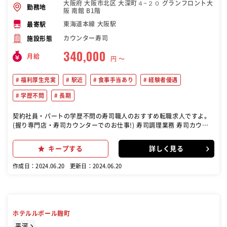
大阪府 大阪市北区 大深町４−２０ グランフロント大
勤務地
阪 南館 B1階
東海道本線 大阪駅
最寄駅
カウンター寿司
施設形態
340,000
月給
円 〜
福利厚生充実
駅近
食事手当あり
経験者優遇
学歴不問
長期
契約社員・パートの学歴不問の寿司職人のおすすめ転職求人ですよ。
(握り専門店・寿司カウンターでのお仕事!) 寿司調理業務 寿司カウン
ターでの握り寿司の調理 調理場での作業 接客業務 寿司カウンターで
の接客 お客様に握りたての寿司を提供 店舗運営補助 店内の清掃 店舗
キープする
詳しく見る
全体の運営をサポート この仕事は「立食江戸前寿司 魚がし日本一」の
店舗で行われ、主にカウンター席での作業が中心です。 既存店から先
作成日：2024.06.20
更新日：2024.06.20
輩社員のヘルプもあり、慣れるまでサポートがあります。
ホテルルポール麹町
平河