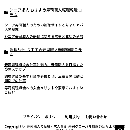
シニア求人 おすすめ寿司職人転職転職コ
ラム
シニア寿司職人のための転職サイトとキャリアパ
スの提案
シニア寿司職人の転職に関する需要と成功の秘訣
調理師会 おすすめ寿司職人転職転職コラ
ム
寿司調理師会の仕事と魅力、寿司職人を目指すた
めのステップ
調理師会の基本料金や募集要項、三長会の活動と
国別での仕事
寿司調理師会への入会メリットや東京のおすすめ
ご紹介
プライバシーポリシー
利用規約
お問い合わせ
Copyright © -寿司職人の転職・求人なら-寿司グローバル調理師会 ALL RIGHTS