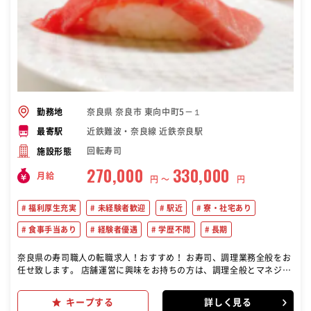
奈良県 奈良市 東向中町5－１
勤務地
近鉄難波・奈良線 近鉄奈良駅
最寄駅
回転寿司
施設形態
270,000
330,000
月給
円 〜
円
福利厚生充実
未経験者歓迎
駅近
寮・社宅あり
食事手当あり
経験者優遇
学歴不問
長期
奈良県の寿司職人の転職求人！おすすめ！ お寿司、調理業務全般をお
任せ致します。 店舗運営に興味をお持ちの方は、調理全般とマネジメ
ント業務全般もお任せ致します。 ・調理業務の教育（指導） ・お寿
司、魚調理全般 ・その他調理業務
キープする
詳しく見る