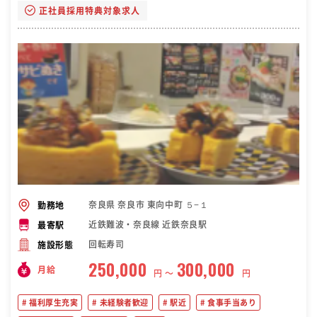
正社員採用特典対象求人
奈良県 奈良市 東向中町 ５−１
勤務地
近鉄難波・奈良線 近鉄奈良駅
最寄駅
回転寿司
施設形態
250,000
300,000
月給
円 〜
円
福利厚生充実
未経験者歓迎
駅近
食事手当あり