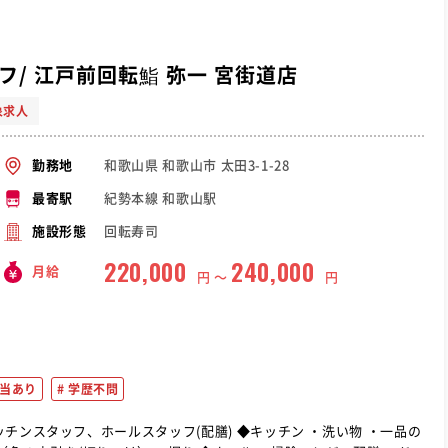
/ 江戸前回転鮨 弥一 宮街道店
象求人
和歌山県 和歌山市 太田3-1-28
勤務地
紀勢本線 和歌山駅
最寄駅
回転寿司
施設形態
220,000
240,000
月給
円 〜
円
当あり
学歴不問