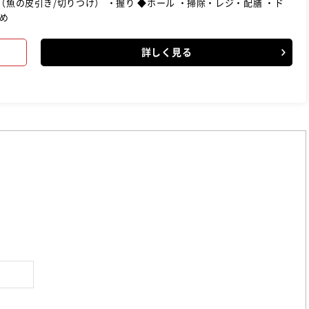
） ・握り ◆ホール ・掃除・レジ・配膳 ・ド
締め
詳しく見る