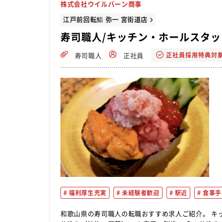
株式会社ウイルバーン商事
江戸前回転鮨 弥一 宮街道店
寿司職人/キッチン・ホールスタッフ
正社員採用特典対
寿司職人
正社員
福利厚生充実
未経験者歓迎
駅近
食事手
和歌山県の寿司職人の転職おすすめ求人ご紹介。 キッチンスタッフ、ホールスタッフ(配膳) ◆キッチン ・洗い物 ・一品の