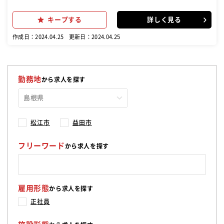
ぎり寿司を作成し、お客様に提供 ・軍艦巻き、巻き寿司を製造し、
お客様に提供 ・店舗でのホールスタッフ作業 ■発注、仕入れ業務
キープする
詳しく見る
・食材、備品類などの発注業務 ・月末の棚卸し業務 ■スタッフ採
用、教育、指導などのマネジメント業務 ・求人の企画、採用コンテ
作成日：2024.04.25
更新日：2024.04.25
ンツの作成 ・面接、採用、教育まで全般 ■ケータリング、店舗
改善、イベント企画による集客業務など ・店舗での業務改善の企
画、実行 ・集客イベントの企画、実行 ・寿司のケータリング(出
張にぎり寿司)の実施 などなど、仕事は多岐に渡り、様々なことを経
験できますので、その分成長することができます。 また、店舗には正
勤務地
から求人を探す
社員、主婦のパートさんから大学生のアルバイトさんまで、年齢層幅
広く多くの方が勤務されております。 男女比率は女性6割、男性4割と
女性が多い職場です。 現在、正社員さんのうち4割程度がパート、ア
ルバイトからの登用で長く働く職場として選んでいただいておりま
す。 特別な能力は必要としておらず、真面目で明るく、元気な方であ
松江市
益田市
れば楽しく勤務していただけます！
フリーワード
から求人を探す
雇用形態
から求人を探す
正社員