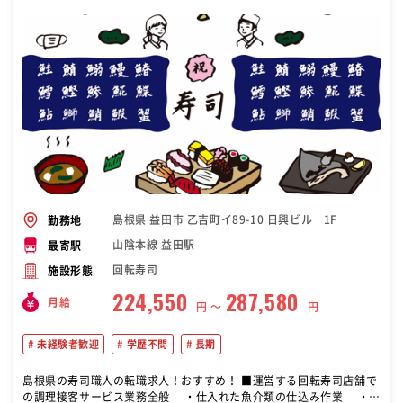
島根県 益田市 乙吉町イ89-10 日興ビル 1F
勤務地
山陰本線 益田駅
最寄駅
回転寿司
施設形態
224,550
287,580
月給
円 〜
円
未経験者歓迎
学歴不問
長期
島根県の寿司職人の転職求人！おすすめ！ ■運営する回転寿司店舗で
の調理接客サービス業務全般 ・仕入れた魚介類の仕込み作業 ・に