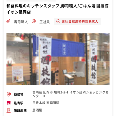
和食料理のキッチンスタッフ,寿司職人/ごはん処 国技館
イオン延岡店
正社員採用特典対象求人
寿司職人
正社員
宮崎県 延岡市 旭町2-2-1 イオン延岡ショッピングセ
勤務地
ンター1F
日豊本線 南延岡駅
最寄駅
居酒屋
施設形態