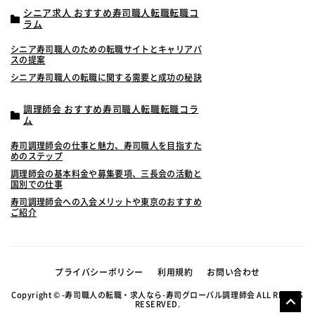
シニア求人 おすすめ寿司職人転職転職コ
ラム
シニア寿司職人のための転職サイトとキャリアパ
スの提案
シニア寿司職人の転職に関する需要と成功の秘訣
調理師会 おすすめ寿司職人転職転職コラ
ム
寿司調理師会の仕事と魅力、寿司職人を目指すた
めのステップ
調理師会の基本料金や募集要項、三長会の活動と
国別での仕事
寿司調理師会への入会メリットや東京のおすすめ
ご紹介
プライバシーポリシー
利用規約
お問い合わせ
Copyright © -寿司職人の転職・求人なら-寿司グローバル調理師会 ALL RIGHTS
RESERVED.