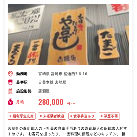
宮崎県 宮崎市 橘通西3-8-16
勤務地
日豊本線 宮崎駅
最寄駅
居酒屋
施設形態
280,000
月給
円 〜
福利厚生充実
未経験者歓迎
食事手当あり
学歴不問
宮崎県の寿司職人の正社員の食事手当ありの寿司職人の転職求人おす
すめです。 お寿司を握ったり、一品料理の調理などのキッチン、 接客