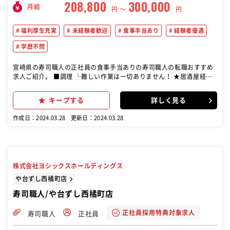
208,800
300,000
月給
円 〜
円
福利厚生充実
未経験者歓迎
食事手当あり
経験者優遇
学歴不問
宮崎県の寿司職人の正社員の食事手当ありの寿司職人の転職おすすめ
求人ご紹介。 ■調理 └難しい作業は一切ありません！ ★居酒屋経験
やお寿司などの経験あれば 即戦力で活躍できます！ ≪ 未経験から一
流を目指して ≫ 教育体制が充実しているため、 初めての方も安心し
キープする
詳しく見る
て働けます！ わからないことはなんでも相談OK
作成日：2024.03.28
更新日：2024.03.28
株式会社ヨシックスホールディングス
や台ずし西橘町店
寿司職人/や台ずし西橘町店
正社員採用特典対象求人
寿司職人
正社員