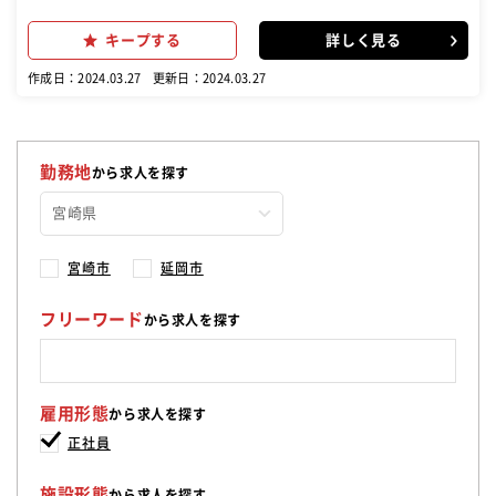
などのホール業務をメインに、 ゆくゆくは店長候補業務をお任せしま
す 1日でも早く一人前 になれるように、マネージャーや店長がついて
キープする
詳しく見る
教えてくれます。 まずはシャリ玉つくりの練習から始めて、ネタを切
る練習、握る 練習と段階を踏んでいきます。寿司居酒屋だからこそ場
作成日：2024.03.27
更新日：2024.03.27
数が多く 実践の機会が多いのも、短期間で寿司職人を目指せる理由で
す
勤務地
から求人を探す
宮崎市
延岡市
フリーワード
から求人を探す
雇用形態
から求人を探す
正社員
施設形態
から求人を探す