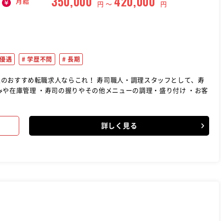
350,000
420,000
月給
円 〜
円
優遇
学歴不問
長期
らこれ！ 寿司職人・調理スタッフとして、寿
みや在庫管理 ・寿司の握りやその他メニューの調理・盛り付け ・お客
詳しく見る