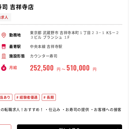
寿司 吉祥寺店
象求人
東京都 武蔵野市 吉祥寺本町１丁目２３−１ KS－２
勤務地
３ビル ブランシュ １F
中央本線 吉祥寺駅
最寄駅
カウンター寿司
施設形態
252,500
510,000
月給
円 〜
円
当あり
経験者優遇
長期
込み ・お寿司の提供 ・お客様への接客