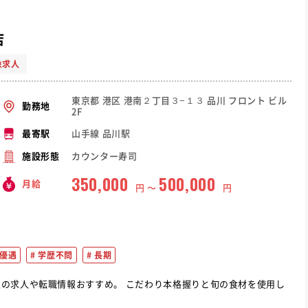
店
象求人
東京都 港区 港南２丁目３−１３ 品川 フロント ビル
勤務地
2F
山手線 品川駅
最寄駅
カウンター寿司
施設形態
350,000
500,000
月給
円 〜
円
優遇
学歴不問
長期
め。 こだわり本格握りと旬の食材を使用し