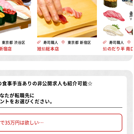
東京都 渋谷区
寿司職人
東京都 新宿区
寿司職人
新宿店
旭鮨総本店
鮨のだり半 南
の食事手当ありの非公開求人
も紹介可能☆
なたが転職先に
ントをお選びください。
で35万円は欲しい…