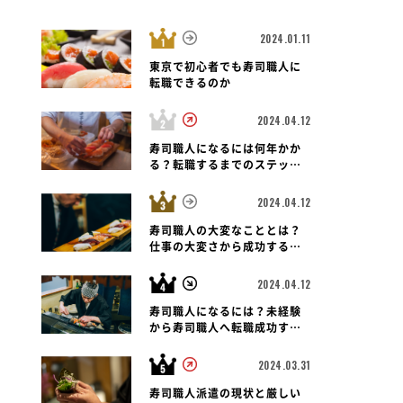
2024.01.11
東京で初心者でも寿司職人に
転職できるのか
2024.04.12
東京都 渋谷区
寿司職人
東京都 新宿区
寿司職人
東
口
立ち寿司横丁 新宿西口
鮨 青海
寿司職人になるには何年かか
る？転職するまでのステップ
と未経験者の可能性も紐解く
2024.04.12
寿司職人の大変なこととは？
仕事の大変さから成功する転
職のポイントまで
2024.04.12
寿司職人になるには？未経験
から寿司職人へ転職成功する
ための道のりとポイント
2024.03.31
寿司職人派遣の現状と厳しい