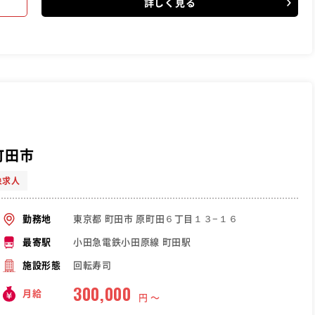
詳しく見る
町田市
象求人
東京都 町田市 原町田６丁目１３−１６
勤務地
小田急電鉄小田原線 町田駅
最寄駅
回転寿司
施設形態
300,000
月給
円 〜