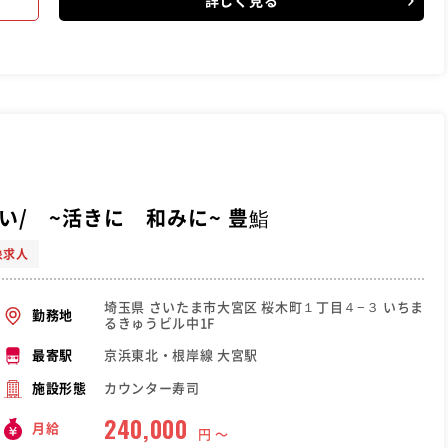
詳しく見る
い/ ~活きに 和みに~ 豊鮨
象求人
埼玉県 さいたま市大宮区 桜木町１丁目４−３ いちま
勤務地
るきゅうビル中1F
京浜東北・根岸線 大宮駅
最寄駅
カウンター寿司
施設形態
240,000
月給
円 〜