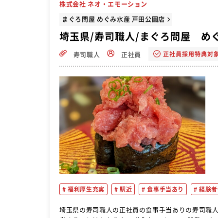
株式会社 ネオ・エモーション
まぐろ問屋 めぐみ水産 戸田公園店
埼玉県/寿司職人/まぐろ問屋 め
正社員採用特典対
寿司職人
正社員
福利厚生充実
駅近
食事手当あり
経験者
埼玉県の寿司職人の正社員の食事手当ありの寿司職人の転職求人！おすすめ！ 寿