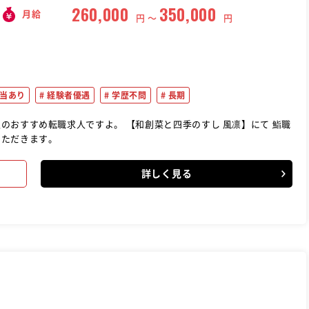
260,000
350,000
月給
円 〜
円
当あり
経験者優遇
学歴不問
長期
。 【和創菜と四季のすし 風凛】にて 鮨職
いただきます。
詳しく見る