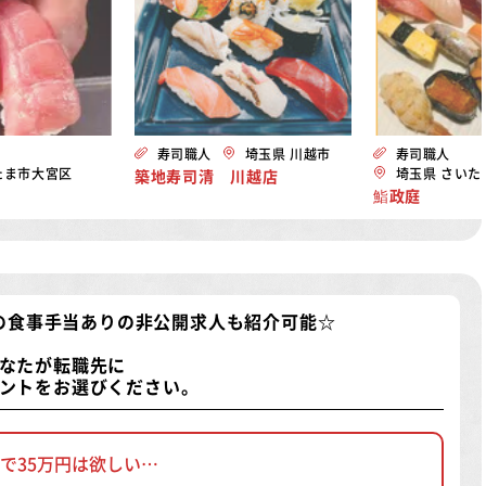
寿司職人
埼玉県 川越市
寿司職人
たま市大宮区
埼玉県 さいた
築地寿司清 川越店
鮨政庭
の食事手当ありの非公開求人
も紹介可能☆
なたが転職先に
ントをお選びください。
で35万円は欲しい…