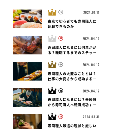
2024.01.11
東京で初心者でも寿司職人に
転職できるのか
2024.04.12
寿司職人
埼玉県 川越市
寿司職人
ま市大宮区
埼玉県 さいた
や台ずし 南大塚駅前町
寿司職人になるには何年かか
築地寿司清 伊
る？転職するまでのステップ
と未経験者の可能性も紐解く
2024.04.12
寿司職人の大変なこととは？
仕事の大変さから成功する転
職のポイントまで
2024.04.12
寿司職人になるには？未経験
から寿司職人へ転職成功する
ための道のりとポイント
2024.03.31
寿司職人派遣の現状と厳しい