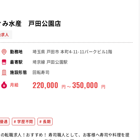
ぐみ水産 戸田公園店
象求人
埼玉県 戸田市 本町4-11-11パークビル1階
勤務地
埼京線 戸田公園駅
最寄駅
回転寿司
施設形態
220,000
350,000
月給
円 〜
円
優遇
学歴不問
長期
司職人として、お客様へ寿司や料理を提