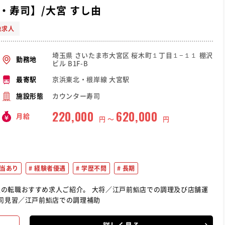
・寿司】/大宮 すし由
象求人
埼玉県 さいたま市大宮区 桜木町１丁目１−１１ 棚沢
勤務地
ビル B1F-B
京浜東北・根岸線 大宮駅
最寄駅
カウンター寿司
施設形態
220,000
620,000
月給
円 〜
円
当あり
経験者優遇
学歴不問
長期
介。 大将／江戸前鮨店での調理及び店舗運
寿司見習／江戸前鮨店での調理補助