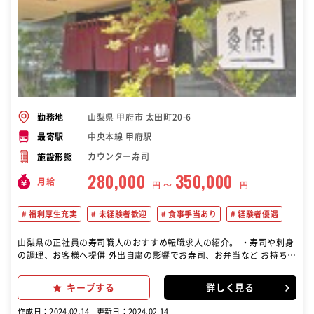
山梨県 甲府市 太田町20-6
勤務地
中央本線 甲府駅
最寄駅
カウンター寿司
施設形態
280,000
350,000
月給
円 〜
円
福利厚生充実
未経験者歓迎
食事手当あり
経験者優遇
山梨県の正社員の寿司職人のおすすめ転職求人の紹介。 ・寿司や刺身
の調理、お客様へ提供 外出自粛の影響でお寿司、お弁当など お持ち帰
りメニューも大変好評です。 現在活躍している社員は、 20代、30
代、40代と経験年数を問わず活躍できる環境です。 ホテルや割烹、料
キープする
詳しく見る
亭、レストランに 在職中の方など、転職時期も気軽にご相談下さい。
将来的に独立を考えている方も歓迎します
作成日：2024.02.14
更新日：2024.02.14