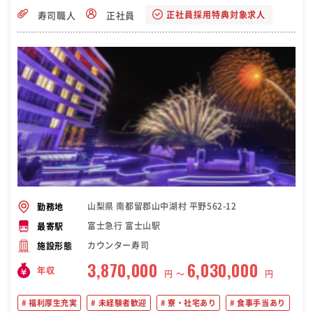
正社員採用特典対象求人
寿司職人
正社員
山梨県 南都留郡山中湖村 平野562-12
勤務地
富士急行 富士山駅
最寄駅
カウンター寿司
施設形態
3,870,000
6,030,000
年収
円 〜
円
福利厚生充実
未経験者歓迎
寮・社宅あり
食事手当あり