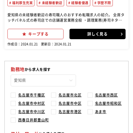
福利厚生充実
未経験者歓迎
経験者優遇
学歴不問
愛知県の未経験者歓迎の寿司職人のおすすめ転職求人の紹介。 全席タ
ッチパネル式の寿司店での店舗運営業務全般 ・調理業務(寿司ネタを
切る、サイドメニューを作るなど ) ・接客・会計・ご案内業務 ・店舗
運営業務全般(売上や食材、設備の管理など ) ・衛生管理・指導 ・スタ
キープする
詳しく見る
ッフのシフト管理 ・スタッフの接客・製造指導 など
作成日：2024.01.21
更新日：2024.01.21
勤務地
から求人を探す
名古屋市千種区
名古屋市北区
名古屋市西区
名古屋市中村区
名古屋市中区
名古屋市昭和区
名古屋市中川区
名古屋市港区
あま市
西春日井郡豊山町