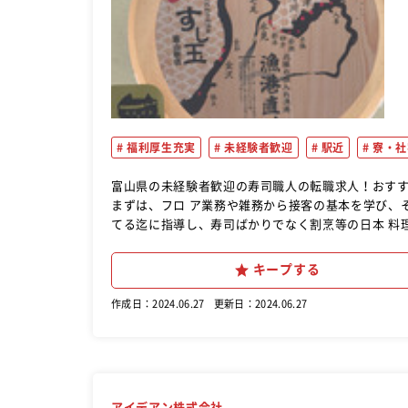
福利厚生充実
未経験者歓迎
駅近
寮・社
富山県の未経験者歓迎の寿司職人の転職求人！おすすめ！ 回転寿司「廻る富山湾 すし玉」にて寿司料理全般
まずは、フロ ア業務や雑務から接客の基本を学び、
てる迄に指導し、寿司ばかりでなく割烹等の日本 料
す。 ★毎月１回、金沢料理職人塾の受講ができます
当店では毎回下記のような上位入賞者が 出ています
キープする
作成日：2024.06.27
更新日：2024.06.27
アイデアン株式会社