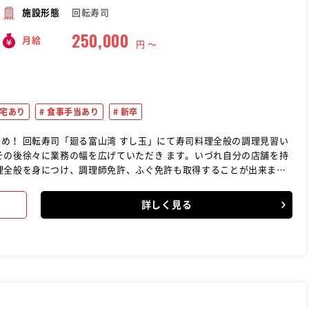
回転寿司
施設形態
250,000
月給
円 〜
宅あり
食事手当あり
新卒
の調理見習い
その後徐々に業務の幅を広げていただき ます。いづれ自分の店舗を持
理全般を身につけ、調理師免許、ふぐ免許も取得することが出来ま
。★日本調理技能士会に出場出 来ます。★全国大会にも出場が出来、
。●２０１６年全国４位、２０１７年全国２位
詳しく見る