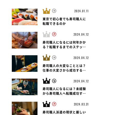
2024.01.11
東京で初心者でも寿司職人に
転職できるのか
2024.04.12
富山県 富山市
富山県 富山市
寿司職人
富
 富山二口店
廻る富山湾 すし玉 掛尾本店
回転寿司 すし食
寿司職人になるには何年かか
天正寺店
る？転職するまでのステップ
と未経験者の可能性も紐解く
2024.04.12
寿司職人の大変なこととは？
仕事の大変さから成功する転
職のポイントまで
2024.04.12
寿司職人になるには？未経験
から寿司職人へ転職成功する
ための道のりとポイント
2024.03.31
寿司職人派遣の現状と厳しい