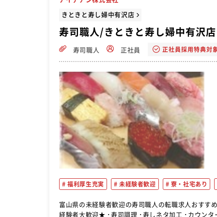
きときと寿し婦中有沢店
寿司職人/きときと寿し婦中有沢店
正社員採用特典対
寿司職人
正社員
福利厚生充実
未経験者歓迎
寮・社宅あり
富山県の未経験者歓迎の寿司職人の転職求人おすすめです。 【寿し屋さんでの接客＆調理全般】 ★正社員
経験者大歓迎★ ･寿司調理 ･寿しネタ加工 ･カウンターでの接客 <<異業種からの転職組活躍中！>>