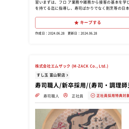
習いまずは、フロ ア業務や雑務から接客の基本を学
を持てる迄に指導し、寿司ばかりでなく割烹等の日本
ます。 ★毎月１回、金沢料理職人塾の受講ができま
来、当店では毎回下記のような上位入賞者が 出てい
キープする
作成日：2024.06.28
更新日：2024.06.28
株式会社エムザック (M-ZACK Co., Ltd.)
すし玉 富山駅店
寿司職人/新卒採用/(寿司・調理師
正社員採用特典対
寿司職人
正社員