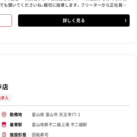
でも聞いてくださいね｡親切に指導します｡ フリーターから正社員を
詳しく見る
寺店
象求人
富山県 富山市 天正寺77-1
勤務地
富山地鉄不二越上滝 不二越駅
最寄駅
回転寿司
施設形態