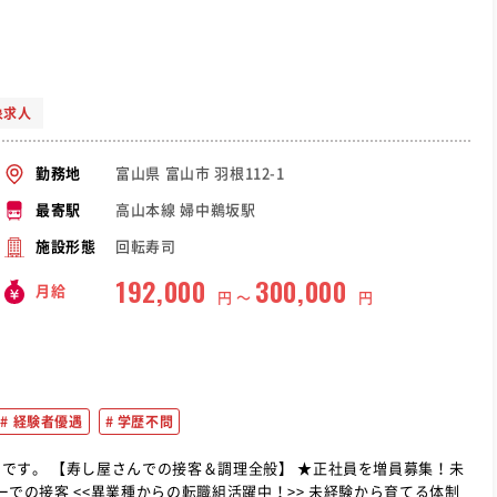
象求人
富山県 富山市 羽根112-1
勤務地
高山本線 婦中鵜坂駅
最寄駅
回転寿司
施設形態
192,000
300,000
月給
円 〜
円
経験者優遇
学歴不問
を増員募集！未
 未経験から育てる体制