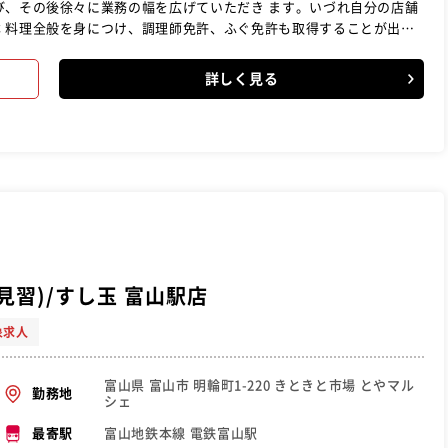
び、その後徐々に業務の幅を広げていただき ます。いづれ自分の店舗
 料理全般を身につけ、調理師免許、ふぐ免許も取得することが出来
す。★日本調理技能士会に出場出 来ます。★全国大会にも出場が出
ます。●２０１６年全国４位、２０１７年全国２位
詳しく見る
見習)/すし玉 富山駅店
象求人
富山県 富山市 明輪町1-220 きときと市場 とやマル
勤務地
シェ
富山地鉄本線 電鉄富山駅
最寄駅