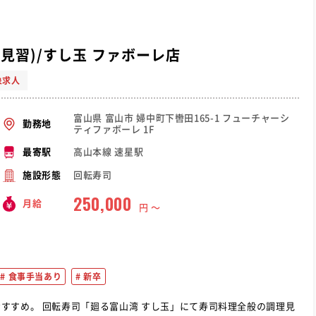
師見習)/すし玉 ファボーレ店
象求人
富山県 富山市 婦中町下轡田165-1 フューチャーシ
勤務地
ティファボーレ 1F
高山本線 速星駅
最寄駅
回転寿司
施設形態
250,000
月給
円 〜
食事手当あり
新卒
司料理全般の調理見