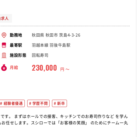
象求人
秋田県 秋田市 茨島4-3-26
勤務地
羽越本線 羽後牛島駅
最寄駅
回転寿司
施設形態
230,000
月給
円 〜
経験者優遇
学歴不問
新卒
りなど を学ん
もお任せします。スシローでは「お客様の笑顔」 のためにチーム一丸