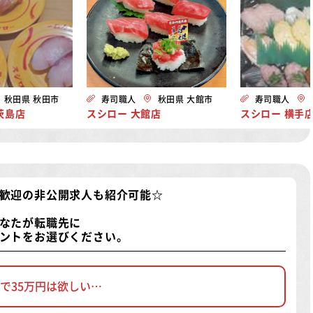
秋田県 秋田市
寿司職人
秋田県 大館市
寿司職人
茨島店
スシロー 大館店
スシロー 横手
歓迎の非公開求人
も紹介可能☆
なたが転職先に
ントをお選びください。
で35万円は欲しい…