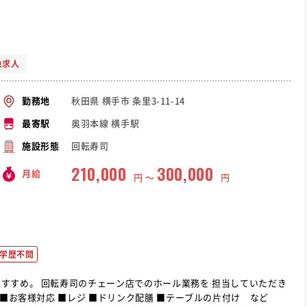
象求人
秋田県 横手市 条里3-11-14
勤務地
奥羽本線 横手駅
最寄駅
回転寿司
施設形態
210,000
300,000
月給
円 〜
円
学歴不問
 担当していただき
案内 ■お客様対応 ■レジ ■ドリンク配膳 ■テーブルの片付け など