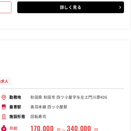
詳しく見る
象求人
秋田県 秋田市 四ツ小屋字与左エ門川原406
勤務地
奥羽本線 四ッ小屋駅
最寄駅
回転寿司
施設形態
170,000
340,000
月給
円 〜
円