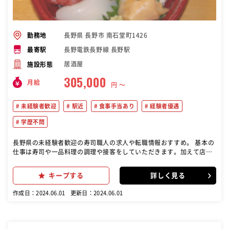
長野県 長野市 南石堂町1426
勤務地
長野電鉄長野線 長野駅
最寄駅
居酒屋
施設形態
305,000
月給
円 〜
未経験者歓迎
駅近
食事手当あり
経験者優遇
学歴不問
長野県の未経験者歓迎の寿司職人の求人や転職情報おすすめ。 基本の
仕事は寿司や一品料理の調理や接客をしていただきます。加えて店舗
マネジメントも行っていただきます。具体的には商品の受注・発注・
在庫管理、また売上管理、アルバイトの面接・育成、メニュー開発な
キープする
詳しく見る
どです。いち早く店長を目指して頂くためには店舗マネジメントが重
要です。 「寿司」をメインにした新しい居酒屋です。 酒を飲みながら
作成日：2024.06.01
更新日：2024.06.01
寿司を食べ、なおかつ安く済ませたい。そんなお店ってなかなかない
ですよね。それを叶えたのが、「や台ずし」です。駅チカという好立
地でなので、帰りの運転を気にせず、仕事帰りにゆっくりと楽しみた
い。毎日のちょっとした合間に、お寿司を楽しみたい。そんな方に愛