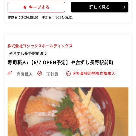
管理、また売上管理、アルバイトの面接・育成、メニュー開発などで
キープする
詳しく見る
す。いち早く店長を目指して頂くためには店舗マネジメントが重要で
す。 「寿司」をメインにした新しい居酒屋です。 酒を飲みながら寿司
作成日：2024.06.01
更新日：2024.06.01
を食べ、なおかつ安く済ませたい。そんなお店ってなかなかないです
よね。それを叶えたのが、「や台ずし」です。駅チカという好立地で
なので、帰りの運転を気にせず、仕事帰りにゆっくりと楽しみたい。
毎日のちょっとした合間に、お寿司を楽しみたい。そんな方に愛され
ています。 や台ずしは16時前後からという早めのオープン。オープン
株式会社ヨシックスホールディングス
時には主婦やお年寄りの方がご利用されています。こうしたお客様は
来店時間や頻度が決まっているため、予想売上目標も立てやすいで
や台ずし長野駅前町
す。さらにお店の評判が良ければそれが口コミとなり、新規のお客様
寿司職人/【6/7 OPEN予定】や台ずし長野駅前町
の獲得から売上を伸ばすことが出来ます。 夜になるにつれて仕事帰り
のサラリーマンのお客様で賑わっていき、開店から閉店まで男女問わ
正社員採用特典対象求人
寿司職人
正社員
ずご来店いただいています。