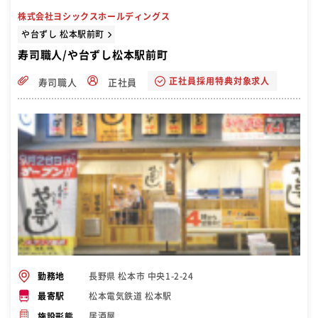
されています。 や台ずしは16時前後からという早めのオープン。オー
株式会社ヨシックスホールディングス
プン時には主婦やお年寄りの方がご利用されています。こうしたお客
様は来店時間や頻度が決まっているため、予想売上目標も立てやすい
や台ずし 松本駅前町
です。さらにお店の評判が良ければそれが口コミとなり、新規のお客
寿司職人/や台ずし松本駅前町
様の獲得から売上を伸ばすことが出来ます。 夜になるにつれて仕事帰
りのサラリーマンのお客様で賑わっていき、開店から閉店まで男女問
正社員採用特典対象求人
寿司職人
正社員
わずご来店いただいています。
長野県 松本市 中央1-2-24
勤務地
松本電気鉄道 松本駅
最寄駅
居酒屋
施設形態