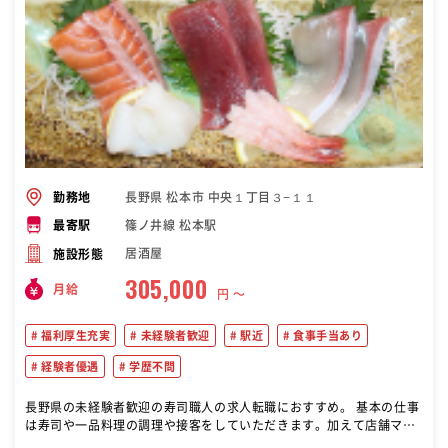
長野県 松本市 中央１丁目３−１１
勤務地
篠ノ井線 松本駅
最寄駅
居酒屋
施設形態
305,000
月給
円 〜
福利厚生充実
未経験者歓迎
駅近
食事手当あり
経験者優遇
学歴不問
長野県の未経験者歓迎の寿司職人の求人転職におすすめ。 基本の仕事
は寿司や一品料理の調理や接客をしていただきます。加えて店舗マネ
ジメントも行っていただきます。具体的には商品の受注・発注・在庫