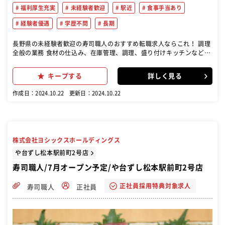
福利厚生充実
未経験者歓迎
駅近
食事手当あり
経験者優遇
学歴不問
長期
長野県の未経験者歓迎の寿司職人のおすすめ転職求人ならこれ！ 調理
全般の業務 食材の仕込み、在庫管理、調理、盛り付けキッチンなどの
業務全般 店の調理スタッフとして、寿司や和食を中心に提供 新規店舗
のオープニングスタッフとしての立ち上げにも通じるチャンスがある
キープする
詳しく見る
店舗運営サポート 調理長候補として、店舗全体の調理や運営にも関与
します。 技術向上のための取り組み
作成日：2024.10.22
更新日：2024.10.22
株式会社ヨシックスホールディングス
や台ずし松本駅前町2号店
寿司職人/7月オープン予定/や台ずし松本駅前町2号店
正社員採用特典対象求人
寿司職人
正社員