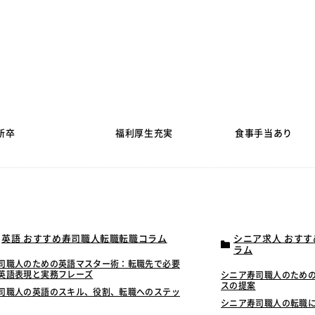
新卒
福利厚生充実
食事手当あり
英語 おすすめ寿司職人転職転職コラム
シニア求人 おす
ラム
司職人のための英語マスター術：転職先で必要
英語表現と実務フレーズ
シニア寿司職人のため
スの提案
司職人の英語のスキル、役割、転職へのステッ
シニア寿司職人の転職