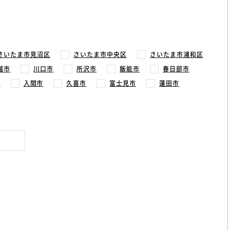
さいたま市見沼区
さいたま市中央区
さいたま市浦和区
越市
川口市
所沢市
飯能市
春日部市
市
入間市
久喜市
富士見市
蓮田市