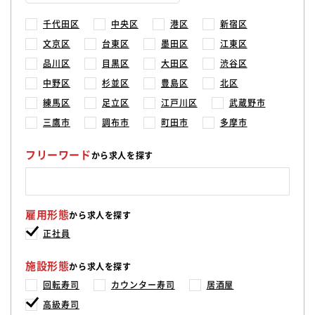
千代田区
中央区
港区
新宿区
文京区
台東区
墨田区
江東区
品川区
目黒区
大田区
渋谷区
中野区
杉並区
豊島区
北区
練馬区
足立区
江戸川区
武蔵野市
三鷹市
調布市
町田市
多摩市
フリーワード
から求人を探す
雇用形態
から求人を探す
正社員
施設形態
から求人を探す
回転寿司
カウンター寿司
居酒屋
高級寿司