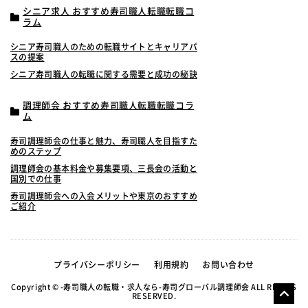
シニア求人 おすすめ寿司職人転職転職コ
ラム
シニア寿司職人のための転職サイトとキャリアパ
スの提案
シニア寿司職人の転職に関する需要と成功の秘訣
調理師会 おすすめ寿司職人転職転職コラ
ム
寿司調理師会の仕事と魅力、寿司職人を目指すた
めのステップ
調理師会の基本料金や募集要項、三長会の活動と
国別での仕事
寿司調理師会への入会メリットや東京のおすすめ
ご紹介
プライバシーポリシー
利用規約
お問い合わせ
Copyright © -寿司職人の転職・求人なら-寿司グローバル調理師会 ALL RIGHTS
RESERVED.