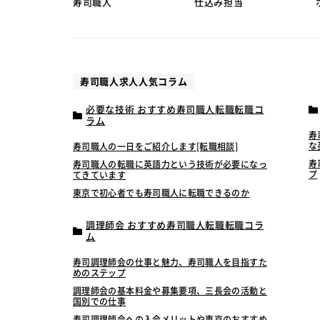
寿司職人
仕込み担当
寿司職人求人人気コラム
必要な技術 おすすめ寿司職人転職転職コ
ラム
寿
な
寿司職人の一日をご紹介します[転職相談]
寿
寿司職人の転職に英語力という技術が必要になっ
プ
てきています
東京で初心者でも寿司職人に転職できるのか
調理師会 おすすめ寿司職人転職転職コラ
ム
寿司調理師会の仕事と魅力、寿司職人を目指すた
めのステップ
調理師会の基本料金や募集要項、三長会の活動と
国別での仕事
寿司調理師会への入会メリットや東京のおすすめ