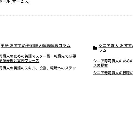
ホール(サービス)
英語 おすすめ寿司職人転職転職コラム
シニア求人 おす
ラム
司職人のための英語マスター術：転職先で必要
英語表現と実務フレーズ
シニア寿司職人のため
スの提案
司職人の英語のスキル、役割、転職へのステッ
シニア寿司職人の転職