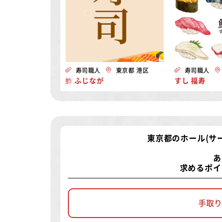
寿司職人
東京都 港区
寿司職人
鮓 ふじなが
すし 福寿
東京都のホール(サ
あ
求めるポイ
手取り