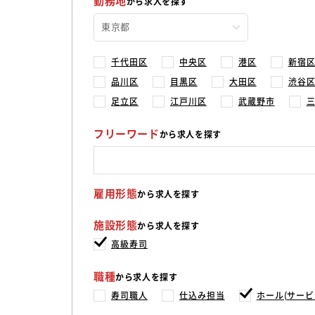
勤務地
から求人を探す
千代田区
中央区
港区
新宿
品川区
目黒区
大田区
渋谷
足立区
江戸川区
武蔵野市
フリーワード
から求人を探す
雇用形態
から求人を探す
施設形態
から求人を探す
高級寿司
職種
から求人を探す
寿司職人
仕込み担当
ホール(サービ