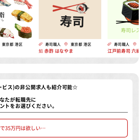
東京都 港区
寿司職人
東京都 港区
寿司職人
鮨 赤酢 はなやま
江戸前寿司 六
ービス)の非公開求人
も紹介可能☆
なたが転職先に
ントをお選びください。
で35万円は欲しい…