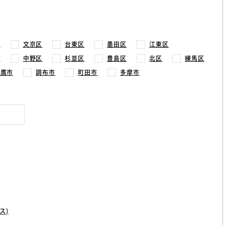
区
文京区
台東区
墨田区
江東区
区
中野区
杉並区
豊島区
北区
練馬区
三鷹市
調布市
町田市
多摩市
ス)