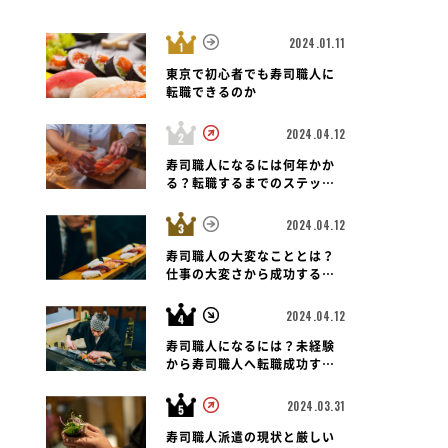
2024.01.11
東京で初心者でも寿司職人に
転職できるのか
2024.04.12
東京都 港区
寿司職人
東京都 千代田区
寿司職人
東
緑
鮨 なんば 日比谷
品川 鮨まつもと
寿司職人になるには何年かか
る？転職するまでのステップ
と未経験者の可能性も紐解く
2024.04.12
寿司職人の大変なこととは？
仕事の大変さから成功する転
職のポイントまで
2024.04.12
寿司職人になるには？未経験
から寿司職人へ転職成功する
ための道のりとポイント
2024.03.31
寿司職人派遣の現状と厳しい