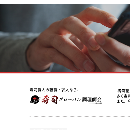
寿司職人の転職・求人なら-
-寿司
多く寿
また、