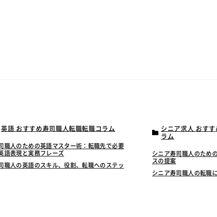
英語 おすすめ寿司職人転職転職コラム
シニア求人 おす
ラム
司職人のための英語マスター術：転職先で必要
英語表現と実務フレーズ
シニア寿司職人のため
スの提案
司職人の英語のスキル、役割、転職へのステッ
シニア寿司職人の転職