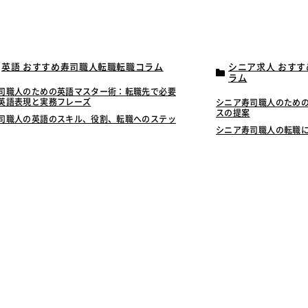
英語 おすすめ寿司職人転職転職コラム
シニア求人 おす
ラム
司職人のための英語マスター術：転職先で必要
英語表現と実務フレーズ
シニア寿司職人のため
スの提案
司職人の英語のスキル、役割、転職へのステッ
シニア寿司職人の転職