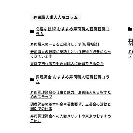
寿司職人求人人気コラム
必要な技術 おすすめ寿司職人転職転職コ
ラム
寿
な
寿司職人の一日をご紹介します[転職相談]
寿
寿司職人の転職に英語力という技術が必要になっ
プ
てきています
東京で初心者でも寿司職人に転職できるのか
調理師会 おすすめ寿司職人転職転職コラ
ム
寿司調理師会の仕事と魅力、寿司職人を目指すた
めのステップ
調理師会の基本料金や募集要項、三長会の活動と
国別での仕事
寿司調理師会への入会メリットや東京のおすすめ
ご紹介