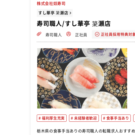
株式会社奴寿司
すし華亭 簗瀬店
寿司職人/すし華亭 簗瀬店
正社員採用特典対
寿司職人
正社員
福利厚生充実
未経験者歓迎
食事手当あり
栃木県の食事手当ありの寿司職人の転職求人おすすめです。 仕込み作業 ・野菜などの簡単なカット ・シ