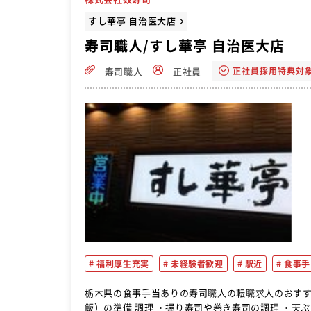
すし華亭 自治医大店
寿司職人/すし華亭 自治医大店
正社員採用特典対
寿司職人
正社員
福利厚生充実
未経験者歓迎
駅近
食事手
栃木県の食事手当ありの寿司職人の転職求人のおすすめページです。 仕込み作業 ・野菜など
飯）の準備 調理 ・握り寿司や巻き寿司の調理 ・天ぷらやから揚げなどの揚げ物の調理 ・玉子焼きや茶碗蒸しなどの一品