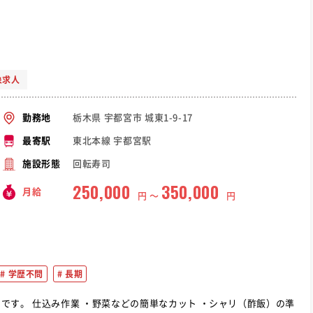
象求人
栃木県 宇都宮市 城東1-9-17
勤務地
東北本線 宇都宮駅
最寄駅
回転寿司
施設形態
250,000
350,000
月給
円 〜
円
学歴不問
長期
ャリ（酢飯）の準