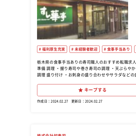
福利厚生充実
未経験者歓迎
食事手当あり
栃木県の食事手当ありの寿司職人のおすすめ転職求人の紹介。 仕込み作業 ・野菜などの簡単なカット 
準備 調理 ・握り寿司や巻き寿司の調理 ・天ぷらやから揚げなどの揚げ物の調理 ・玉子焼きや茶碗蒸しなどの一品料理の
調理 盛り付け ・お刺身の盛り合わせやサラダなどの盛り付け 注文受け・ご提供 ※カウンターでお客様から直接注文を伺
うこともあります。 清掃と整理 ・洗い場業務 ・調理器具や調理場を清潔に保ち、片付けと整理を行う。 入社後は先輩ス
タッフに付いて簡単な盛り付けや洗い場業務など出
キープする
らないことがあったときはすぐ先輩スタッフに聞け
せ！」が言えれば合格です！社内研修制度があるの
作成日：2024.02.27
更新日：2024.02.27
ています！安心して飛び込んできてくださいね
株式会社奴寿司