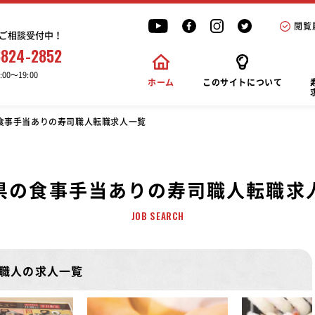
閲覧
ご相談受付中！
6824-2852
00〜19:00
ホーム
このサイトについて
食事手当ありの寿司職人転職求人一覧
県の食事手当ありの寿司職人転職求
JOB SEARCH
職人の求人一覧