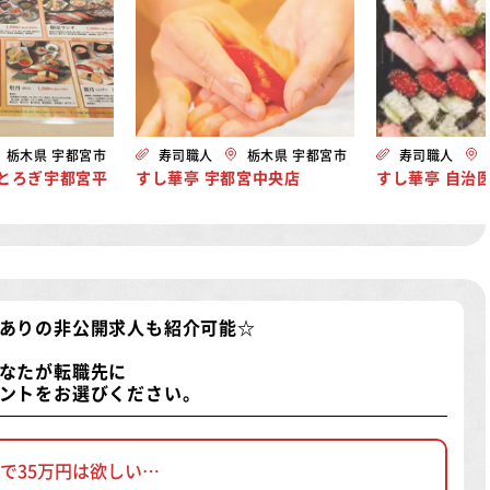
栃木県 宇都宮市
寿司職人
栃木県 宇都宮市
寿司職人
ゆとろぎ宇都宮平
すし華亭 宇都宮中央店
すし華亭 自治
ありの非公開求人
も紹介可能☆
なたが転職先に
ントをお選びください。
で35万円は欲しい…