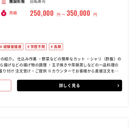
回転寿司
施設形態
250,000
350,000
月給
円 〜
円
経験者優遇
学歴不問
長期
・シャリ（酢飯）の
来る所からひとつずつ業務を覚えていきましょう！困ったときや分か
詳しく見る
る環境なので安心してくださいね。まずは元気よく「いらっしゃいま
で、全くの未経験の方でも一人前の寿司職人に育て上げる制度が整っ