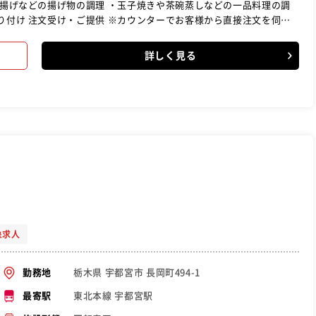
る所からひとつずつ業務を覚えていきましょう！困ったときや分から
詳しく見る
環境なので安心してくださいね。まずは元気よく「いらっしゃいま
で、全くの未経験の方でも一人前の寿司職人に育て上げる制度が整っ
象求人
栃木県 宇都宮市 長岡町494-1
勤務地
東北本線 宇都宮駅
最寄駅