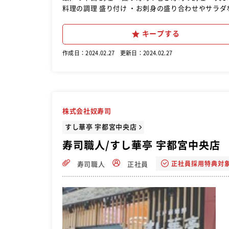
料理の調理 盛り付け ・お刺身の盛り合わせやサラダなどの盛り付け 注文受け・ご提供 ※カウンターでお客様から直接注
文を伺うこともあります。 清掃と整理 ・洗い場業務 ・調理器具や調理場を清潔に保ち、片付けと整理を行う。 入社後は
先輩スタッフに付いて簡単な盛り付けや洗い場業務
キープする
や分からないことがあったときはすぐ先輩スタッフ
ゃいませ！」が言えれば合格です！社内研修制度が
作成日：2024.02.27
更新日：2024.02.27
が整っています！安心して飛び込んできてください
株式会社奴寿司
すし華亭 宇都宮中央店
寿司職人/すし華亭 宇都宮中央店
正社員採用特典対
寿司職人
正社員