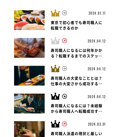
2024.01.11
東京で初心者でも寿司職人に
転職できるのか
2024.04.12
栃木県 下野市
寿司職人
栃木県 宇都宮市
寿司職人
栃
医大店
すし華亭 長岡店
すし華亭 簗瀬店
寿司職人になるには何年かか
る？転職するまでのステップ
と未経験者の可能性も紐解く
2024.04.12
寿司職人の大変なこととは？
仕事の大変さから成功する転
職のポイントまで
2024.04.12
寿司職人になるには？未経験
から寿司職人へ転職成功する
ための道のりとポイント
2024.03.31
寿司職人派遣の現状と厳しい