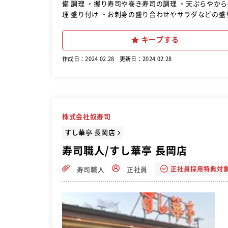
備 調理 ・握り寿司や巻き寿司の調理 ・天ぷらやから揚げなどの揚げ物の調理 ・玉子焼きや茶碗蒸しなどの一品料理の調
理 盛り付け ・お刺身の盛り合わせやサラダなどの盛り付け 注文受け・ご提供 ※カウンターでお客様から直接注文を伺う
こともあります。 清掃と整理 ・洗い場業務 ・調理器具や調理場を清潔に保ち、片付けと整理を行う。 入社後は先輩スタ
ッフに付いて簡単な盛り付けや洗い場業務など出来
キープする
ないことがあったときはすぐ先輩スタッフに聞ける
せ！」が言えれば合格です！社内研修制度があるの
作成日：2024.02.28
更新日：2024.02.28
ています！安心して飛び込んできてくださいね
株式会社奴寿司
すし華亭 長岡店
寿司職人/すし華亭 長岡店
正社員採用特典対
寿司職人
正社員