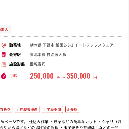
象求人
栃木県 下野市 祇園2-3-1 イートリッツスクエア
勤務地
東北本線 自治医大駅
最寄駅
回転寿司
施設形態
250,000
350,000
月給
円 〜
円
当あり
経験者優遇
学歴不問
長期
の簡単なカット ・シャリ（酢