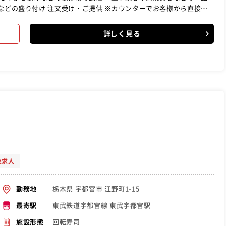
など出来る所からひとつずつ業務を覚えていきましょう！困ったとき
詳しく見る
に聞ける環境なので安心してくださいね。まずは元気よく「いらっし
あるので、全くの未経験の方でも一人前の寿司職人に育て上げる制度
ね
象求人
栃木県 宇都宮市 江野町1-15
勤務地
東武鉄道宇都宮線 東武宇都宮駅
最寄駅
回転寿司
施設形態