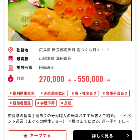
広島県 安芸郡海田町 南つくも町１３−９
勤務地
山陽本線 海田市駅
最寄駅
回転寿司
施設形態
270,000
550,000
月給
円 〜
円
福利厚生充実
未経験者歓迎
寮・社宅あり
食事手当あり
経験者優遇
学歴不問
長期
広島県の食事手当ありの寿司職人の転職おすすめ求人ご紹介。 ・イベ
ント運営（まぐろの解体ショー） ※握りまでには3ヶ月〜半年！しっ
かり指導します！ ・調理…仕込み（ネタ切り、シャリ炊き）、みそ汁
などの調理、寿司を握る ・接客…お客様のご対応や商品の提供、テー
キープする
詳しく見る
ブルの後片付け、お会計など ・開店、閉店準備…片付け、清掃、発注