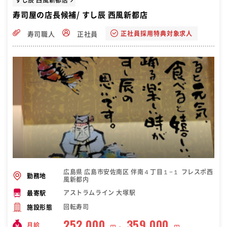
寿司屋の店長候補/ すし辰 西風新都店
正社員採用特典対象求人
寿司職人
正社員
広島県 広島市安佐南区 伴南４丁目１−１ フレスポ西
勤務地
風新都内
アストラムライン 大塚駅
最寄駅
回転寿司
施設形態
252,000
359,000
月給