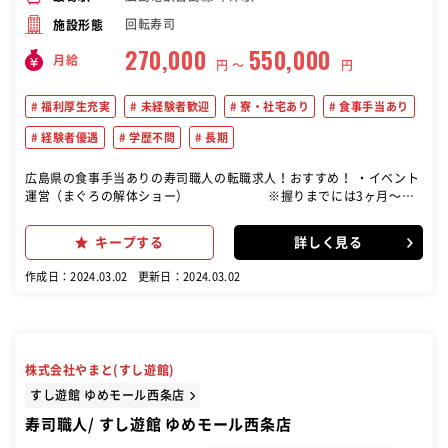
回転寿司
施設形態
270,000
550,000
月給
円 〜
円
福利厚生充実
未経験者歓迎
寮・社宅あり
食事手当あり
経験者優遇
学歴不問
長期
広島県の食事手当ありの寿司職人の転職求人！おすすめ！ ・イベント
運営（まぐろの解体ショー） ※握りまでには3ヶ月〜半
年！しっかり指導します！ ・調理…仕込み（ネタ切り、シャリ炊
き）、みそ汁などの調理、寿司を握る ・接客…お客様のご対応や商品
キープする
詳しく見る
の提供、テーブルの後片付け、お会計など ・開店、閉店準備…片付
け、清掃、発注
作成日：2024.03.02
更新日：2024.03.02
株式会社やまと(すし遊館)
すし遊館 ゆめモール西条店
寿司職人/ すし遊館 ゆめモール西条店