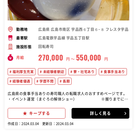
広島県 広島市南区 宇品西６丁目６−８ フレスタ宇品
勤務地
広島電鉄宇品線 宇品五丁目駅
最寄駅
回転寿司
施設形態
270,000
550,000
月給
円 〜
円
福利厚生充実
未経験者歓迎
寮・社宅あり
食事手当あり
経験者優遇
学歴不問
長期
広島県の食事手当ありの寿司職人の転職求人のおすすめページです。
・イベント運営（まぐろの解体ショー） ※握りまでには
3ヶ月〜半年！しっかり指導します！ ・調理…仕込み（ネタ切り、シ
ャリ炊き）、みそ汁などの調理、寿司を握る ・接客…お客様のご対応
キープする
詳しく見る
や商品の提供、テーブルの後片付け、お会計など ・開店、閉店準備…
片付け、清掃、発注
作成日：2024.03.04
更新日：2024.03.04