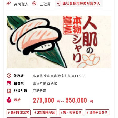
正社員採用特典対象求人
寿司職人
正社員
広島県 東広島市 西条町助実1189-1
勤務地
山陽本線 西条駅
最寄駅
回転寿司
施設形態
270,000
550,000
月給
円 〜
円
福利厚生充実
未経験者歓迎
寮・社宅あり
食事手当あり