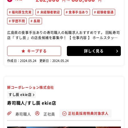
円 〜
円
福利厚生充実
未経験者歓迎
食事手当あり
経験者優遇
学歴不問
長期
広島県の食事手当ありの寿司職人の転職求人おすすめです。 回転寿司
店『 すし辰 』の店長候補を募集中！ 【 仕事内容 】 ホールスタッフ
（接客） ・ セッティング/バッシング ・ 席案内 ・ お皿カウント など
キッチンスタッフ（調理） ・ 調理/調理補助 ・ 衛生管理 ・ 皿洗い/
キープする
詳しく見る
洗い場 など 最初は簡単な清掃やメニューを覚えるなどの基本的な業務
をお任せ！ 慣れてきたらこんなお仕事を お任せします▼ 運営業務
作成日：2024.05.24
更新日：2024.05.24
（事務作業） ・ 売上レポート作成 ・ シフト作成 ⇒ アルバイト/正社
員 ・ 在庫管理 など 店舗を運営する上で大事な業務をお任せします！
鮮コーポレーション株式会社
すし辰 ekie店
寿司職人/すし辰 ekie店
正社員採用特典対象求人
寿司職人
正社員