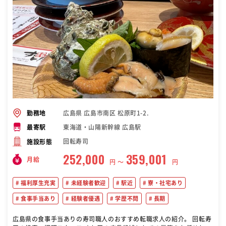
広島県 広島市南区 松原町1-2.
勤務地
東海道・山陽新幹線 広島駅
最寄駅
回転寿司
施設形態
252,000
359,001
月給
円 〜
円
福利厚生充実
未経験者歓迎
駅近
寮・社宅あり
食事手当あり
経験者優遇
学歴不問
長期
広島県の食事手当ありの寿司職人のおすすめ転職求人の紹介。 回転寿