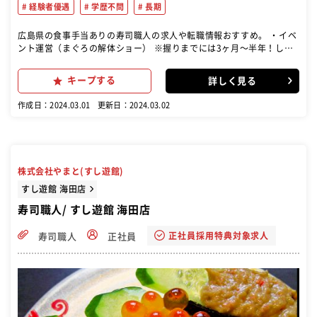
経験者優遇
学歴不問
長期
広島県の食事手当ありの寿司職人の求人や転職情報おすすめ。 ・イベ
ント運営（まぐろの解体ショー） ※握りまでには3ヶ月〜半年！しっ
かり指導します！ ・調理…仕込み（ネタ切り、シャリ炊き）、みそ汁
などの調理、寿司を握る ・接客…お客様のご対応や商品の提供、テー
キープする
詳しく見る
ブルの後片付け、お会計など ・開店、閉店準備…片付け、清掃、発注
作成日：2024.03.01
更新日：2024.03.02
株式会社やまと(すし遊館)
すし遊館 海田店
寿司職人/ すし遊館 海田店
正社員採用特典対象求人
寿司職人
正社員