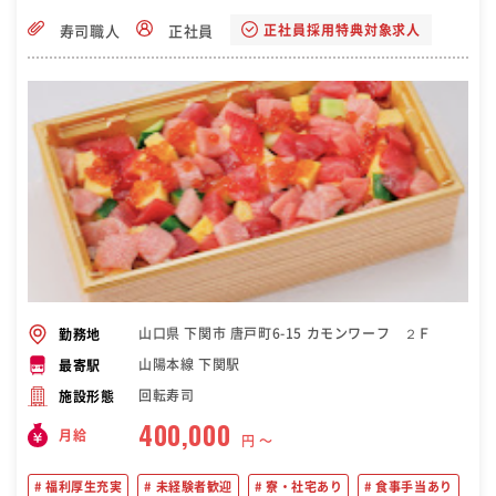
正社員採用特典対象求人
寿司職人
正社員
山口県 下関市 唐戸町6-15 カモンワーフ ２Ｆ
勤務地
山陽本線 下関駅
最寄駅
回転寿司
施設形態
400,000
月給
円 〜
福利厚生充実
未経験者歓迎
寮・社宅あり
食事手当あり