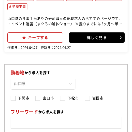
学歴不問
山口県の食事手当ありの寿司職人の転職求人のおすすめページです。
・イベント運営（まぐろの解体ショー） ※握りまでには3ヶ月〜半
年！しっかり指導します！ ・調理…仕込み（ネタ切り、シャリ炊
き）、みそ汁などの調理、寿司を握る ・接客…お客様のご対応や商品
キープする
詳しく見る
の提供、テーブルの後片付け、お会計など ・開店、閉店準備…片付
け、清掃、発注 回転寿司ですが、握れるようになるまで丁寧な研修が
作成日：2024.04.27
更新日：2024.04.27
あります！ 将来寿司職人になりたい方、海外で寿司職人として活躍し
たい方も、大歓迎です！ ＜1日の仕事の流れ＞ ▼9:00…出勤。お味噌
汁、茶碗蒸しの準備やネタを切って開店準備 ▼10:00…パートさんた
ちが出勤（清掃やメンテナンスをお願い） ▼10:30…朝礼（昨日の引
継ぎやオススメ商品などの連絡事項を共有） ▼11:00…開店！（中で
勤務地
から求人を探す
握りつつ、お客様とコミュニケーションを取る） ▼14:30~16:30…ラ
ンチ終了で休憩、お店のメンテナンスなど、お持ち帰りのお寿司準備
▼16:30…夜の営業開始！ ▼20:30…営業終了、片づけをして終礼
（良かったところや改善点を話す）
下関市
山口市
下松市
岩国市
フリーワード
から求人を探す