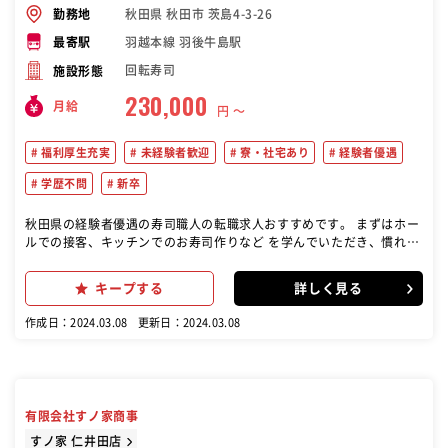
秋田県 秋田市 茨島4-3-26
勤務地
羽越本線 羽後牛島駅
最寄駅
回転寿司
施設形態
230,000
月給
円 〜
福利厚生充実
未経験者歓迎
寮・社宅あり
経験者優遇
学歴不問
新卒
秋田県の経験者優遇の寿司職人の転職求人おすすめです。 まずはホー
ルでの接客、キッチンでのお寿司作りなど を学んでいただき、慣れて
きたら店舗のマネジメント 業務もお任せします。スシローでは「お客
様の笑顔」 のためにチーム一丸となって店舗運営に取り組んでい ます
キープする
詳しく見る
作成日：2024.03.08
更新日：2024.03.08
有限会社すノ家商事
すノ家 仁井田店