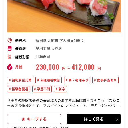
秋田県 大館市 字大田面109-2
勤務地
奥羽本線 大館駅
最寄駅
回転寿司
施設形態
230,000
412,000
月給
円 〜
円
福利厚生充実
未経験者歓迎
寮・社宅あり
食事手当あり
経験者優遇
学歴不問
新卒
秋田県の経験者優遇の寿司職人のおすすめ転職求人ならこれ！ スシロ
ーの店長候補として、アルバイトのマネジメント、 売り上げやシフト
の管理等をお願いします!まずは一般社員と してホールやキッチンな
ど店舗を運営していく基礎を身につけて から、副店長→店長の順番で
キープする
詳しく見る
ステップアップ! 研修が充実しているので未経験の方も大丈夫