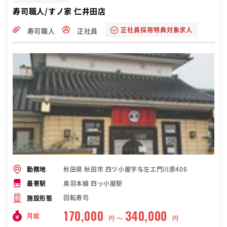
寿司職人/すノ家 仁井田店
正社員採用特典対象求人
寿司職人
正社員
秋田県 秋田市 四ツ小屋字与左エ門川原406
勤務地
奥羽本線 四ッ小屋駅
最寄駅
回転寿司
施設形態
170,000
340,000
月給
円 〜
円