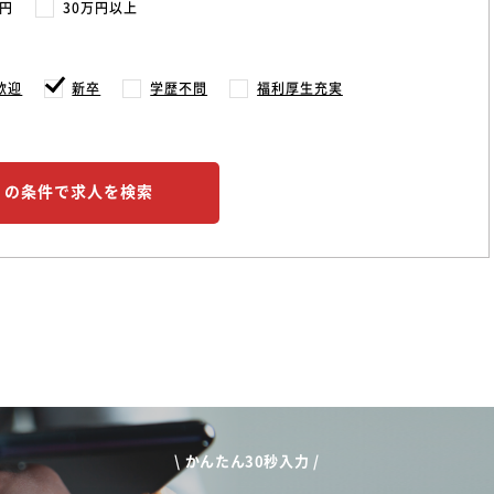
万円
30万円以上
歓迎
新卒
学歴不問
福利厚生充実
この条件で求人を検索
\ かんたん30秒入力 /