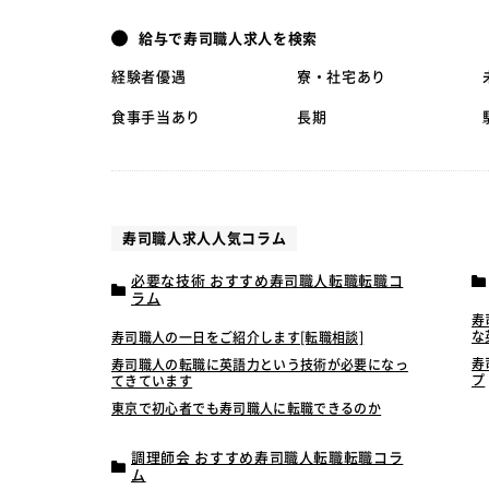
給与で寿司職人求人を検索
経験者優遇
寮・社宅あり
食事手当あり
長期
寿司職人求人人気コラム
必要な技術 おすすめ寿司職人転職転職コ
ラム
寿
な
寿司職人の一日をご紹介します[転職相談]
寿
寿司職人の転職に英語力という技術が必要になっ
プ
てきています
東京で初心者でも寿司職人に転職できるのか
調理師会 おすすめ寿司職人転職転職コラ
ム