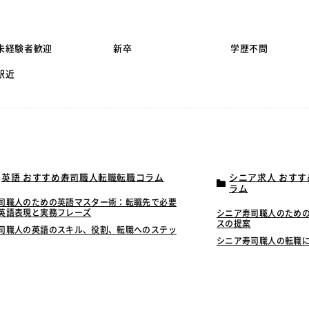
未経験者歓迎
新卒
学歴不問
駅近
英語 おすすめ寿司職人転職転職コラム
シニア求人 おす
ラム
司職人のための英語マスター術：転職先で必要
英語表現と実務フレーズ
シニア寿司職人のため
スの提案
司職人の英語のスキル、役割、転職へのステッ
シニア寿司職人の転職