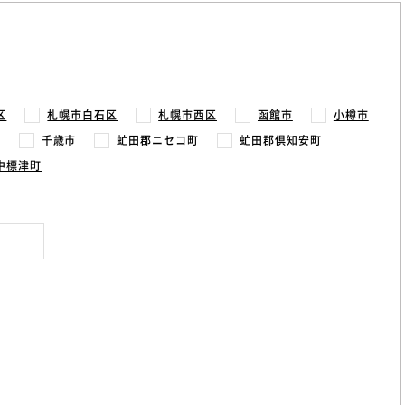
区
札幌市白石区
札幌市西区
函館市
小樽市
市
千歳市
虻田郡ニセコ町
虻田郡倶知安町
中標津町