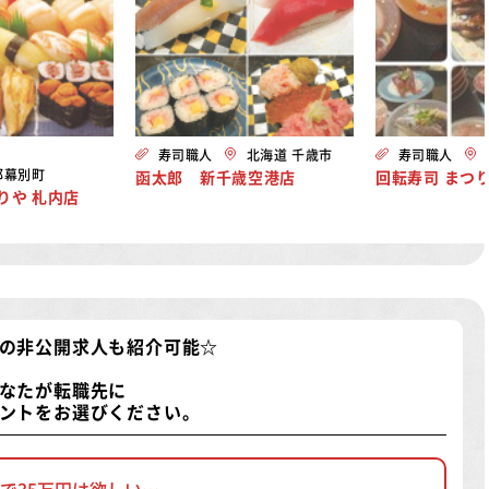
寿司職人
北海道 千歳市
寿司職人
郡幕別町
函太郎 新千歳空港店
回転寿司 まつ
りや 札内店
の非公開求人
も紹介可能☆
なたが転職先に
ントをお選びください。