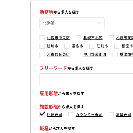
勤務地
から求人を探す
札幌市中央区
札幌市北区
札幌市東
旭川市
帯広市
江別市
根室
河東郡音更町
中川郡幕別町
標津郡
フリーワード
から求人を探す
雇用形態
から求人を探す
施設形態
から求人を探す
回転寿司
カウンター寿司
高級寿司
職種
から求人を探す