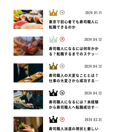
2024.01.11
東京で初心者でも寿司職人に
転職できるのか
2024.04.12
北海道 帯広市
寿司職人
北海道 函館市
寿司職人
北海道 札幌市
りや 帯広西店
回転寿司 函館 旬花
寿司職人になるには何年かか
回転寿司 まつり
る？転職するまでのステップ
と未経験者の可能性も紐解く
2024.04.12
寿司職人の大変なこととは？
仕事の大変さから成功する転
職のポイントまで
2024.04.12
寿司職人になるには？未経験
から寿司職人へ転職成功する
ための道のりとポイント
2024.03.31
寿司職人派遣の現状と厳しい