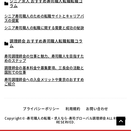
シニア求人 おすすめ寿司職人転職転職コ
ラム
シニア寿司職人のための転職サイトとキャリアパ
スの提案
シニア寿司職人の転職に関する需要と成功の秘訣
調理師会 おすすめ寿司職人転職転職コラ
ム
寿司調理師会の仕事と魅力、寿司職人を目指すた
めのステップ
調理師会の基本料金や募集要項、三長会の活動と
国別での仕事
寿司調理師会への入会メリットや東京のおすすめ
ご紹介
プライバシーポリシー
利用規約
お問い合わせ
Copyright © -寿司職人の転職・求人なら-寿司グローバル調理師会 ALL RIGHTS
RESERVED.