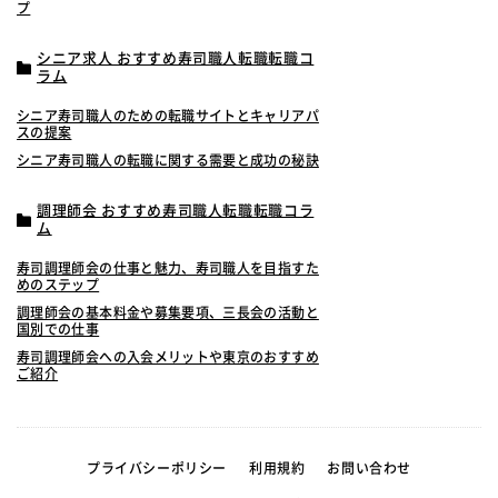
プ
シニア求人 おすすめ寿司職人転職転職コ
ラム
シニア寿司職人のための転職サイトとキャリアパ
スの提案
シニア寿司職人の転職に関する需要と成功の秘訣
調理師会 おすすめ寿司職人転職転職コラ
ム
寿司調理師会の仕事と魅力、寿司職人を目指すた
めのステップ
調理師会の基本料金や募集要項、三長会の活動と
国別での仕事
寿司調理師会への入会メリットや東京のおすすめ
ご紹介
プライバシーポリシー
利用規約
お問い合わせ