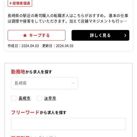
経験者優遇
長崎県の駅近の寿司職人の転職求人はこちらがおすすめ。 基本の仕事
は調理や接客をしていただきます。加えて店舗マネジメントも行って
いただきます。具体的には商品の受注・発注・在庫管理、また売上管
理、アルバイトの面接・育成、メニュー開発などです。いち早く店長
キープする
詳しく見る
を目指して頂くためには店舗マネジメントが重要です。 【接客がより
楽しくなる職場です】 店内には居酒屋らしい掘りごたつ席やテーブル
作成日：2024.04.03
更新日：2024.04.03
席だけでなくカウンター席もあります。お客様と距離が近いカウンタ
ーでは「美味しかったよ」「また来るね」とお客様の方から声をかけ
ていただくことも。こちらからお客様にお声掛けすることに自信がな
くても大丈夫です。お客様のお話をきいたり、感想をいただいたりし
ていく中で、会話が弾んでいきます
勤務地
から求人を探す
長崎市
諫早市
フリーワード
から求人を探す