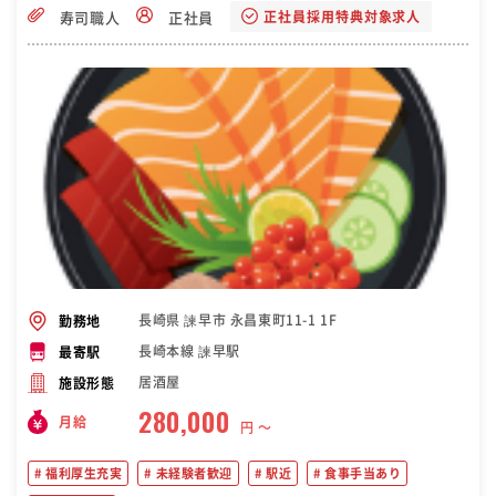
正社員採用特典対象求人
寿司職人
正社員
長崎県 諫早市 永昌東町11-1 1F
勤務地
長崎本線 諫早駅
最寄駅
居酒屋
施設形態
280,000
月給
円 〜
福利厚生充実
未経験者歓迎
駅近
食事手当あり