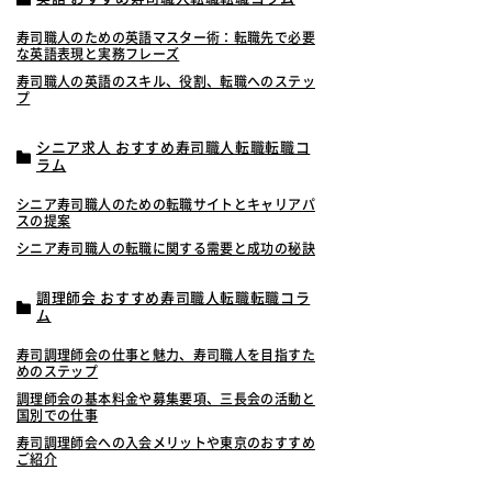
寿司職人のための英語マスター術：転職先で必要
な英語表現と実務フレーズ
寿司職人の英語のスキル、役割、転職へのステッ
プ
シニア求人 おすすめ寿司職人転職転職コ
ラム
シニア寿司職人のための転職サイトとキャリアパ
スの提案
シニア寿司職人の転職に関する需要と成功の秘訣
調理師会 おすすめ寿司職人転職転職コラ
ム
寿司調理師会の仕事と魅力、寿司職人を目指すた
めのステップ
調理師会の基本料金や募集要項、三長会の活動と
国別での仕事
寿司調理師会への入会メリットや東京のおすすめ
ご紹介